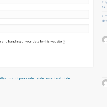
Ful
Nic
Om 
dec
e and handling of your data by this website.
*
Află cum sunt procesate datele comentariilor tale
.