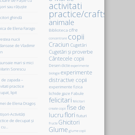
icitare de Paște cu
activitati
șori sau rățuște
practice/crafts
citori ghindă
animale
ica de Elena Farago
cifre
Biblioteca
copii
concentrare
estea nucii
Craciun
Cugetări
daroase de Vladimir
Cugetări şi proverbe
in
Cântecele copii
uroaie mari si mici
Desen
dictie
experimente
Marin Sorescu
experimente
biologie
distractive copii
de zapada –
vitati practice
experimente fizica
upat, lipit
Fabule
lichide gaze
felicitari
felicitari
ei de Elena Dragoş
fise de
create copii
flori
lucru
işori-Activităţi
fluturi
ctice de decupat şi
Ghicitori
fructe
t cu…
Glume
glume copii