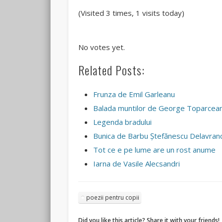
(Visited 3 times, 1 visits today)
Rate this item:
Submit Rating
No votes yet.
Related Posts:
Frunza de Emil Garleanu
Balada muntilor de George Toparcea
Legenda bradului
Bunica de Barbu Ştefănescu Delavran
Tot ce e pe lume are un rost anume
Iarna de Vasile Alecsandri
poezii pentru copii
Did you like this article? Share it with your friends!