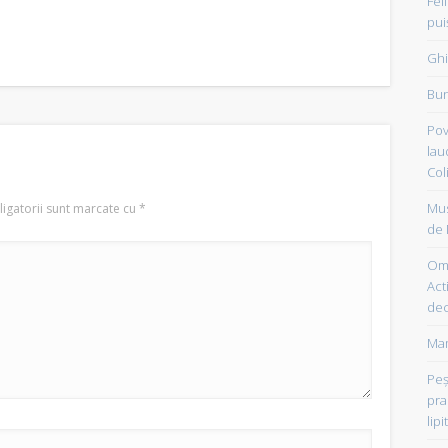
Fel
pui
Ghi
Bun
Pov
lau
Col
Mus
igatorii sunt marcate cu
*
de 
Om 
Acti
dec
Mam
Peşt
pra
lipi