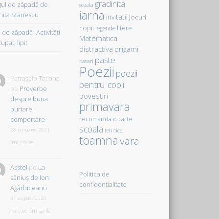
gradinita
gul de zăpadă de
scoala
iarna
hita Stănescu
invitatii
Jocuri
copii
litere
legende
de zăpadă- Activităţi
Matematica
upat, lipit
distractiva
origami
paste
pasari
Poezii
poezii
Patrașcio Tatiana
pentru copii
pe
Proverbe
povestiri
despre buna
primavara
purtare,
comportare
recomanda o carte
scoala
28 ianuarie 2021
tehnica
toamna
vara
îmi place
Asstel
pe
La
Politica de
săniuş de Ion
confidențialitate
Agârbiceanu
31 august 2020
Pai...voiam sa fie