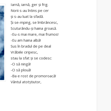
Iarnă, iarnă, ger și frig.
Norii s-au întins pe cer
și s-au luat la sfadă.
Și se-mping, se îmbrâncesc,
Scuturându-și haina groasă.
-Eu-s mai mare, mai frumos!
-Eu am haina albă!
Sus în bradul de pe deal
Vrăbiile ciripesc,
stau la sfat și se codesc:
-O să ningă!
-O să plouă!
-Ba e rost de promoroacă!
Vântul atotștiutor,