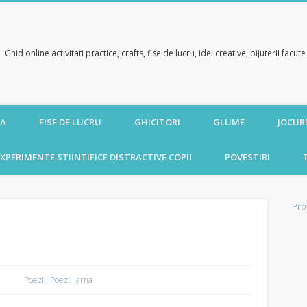
Ghid online activitati practice, crafts, fise de lucru, idei creative, bijuterii facu
CA
FISE DE LUCRU
GHICITORI
GLUME
JOCURI
XPERIMENTE STIINTIFICE DISTRACTIVE COPII
POVESTIRI
Pro
Poezii
,
Poezii iarna