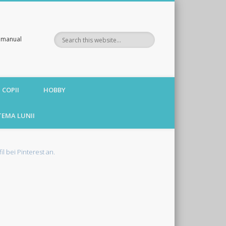
te manual
 COPII
HOBBY
TEMA LUNII
fil bei Pinterest an.