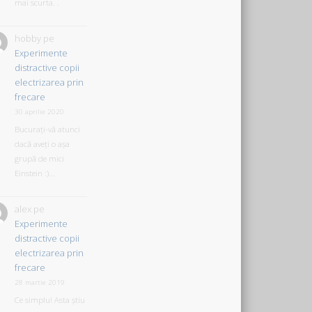
mai scurta. .
hobby
pe
Experimente
distractive copii
electrizarea prin
frecare
30 aprilie 2020
Bucurați-vă atunci
dacă aveți o așa
grupă de mici
Einstein :)...
alex
pe
Experimente
distractive copii
electrizarea prin
frecare
28 martie 2019
Ce simplu! Asta știu