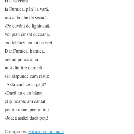
Hai să ceară
la Furnica, pân’ la vară,
niscai boabe de secară.
-Pe cuvânt de lighioană,
voi plăti cinstit cucoană,
cu dobânzi, cu tot ce vrei!…
Dar Furnica, harnica,
are un ponos al ei:
nu-i din fire darnică
și-i răspunde cam răstit:
-Astă-vară ce-ai pățit?
-Dacă nu e cu bănat.
zi şi noapte am cântat
pentru mine, pentru toți…
-Joacă astăzi dacă poți!
Categories:
Fabule cu animale