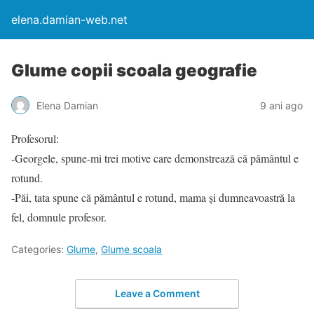
elena.damian-web.net
Glume copii scoala geografie
Elena Damian
9 ani ago
Profesorul:
-Georgele, spune-mi trei motive care demonstrează că pământul e
rotund.
-Păi, tata spune că pământul e rotund, mama și dumneavoastră la
fel, domnule profesor.
Categories:
Glume
,
Glume scoala
Leave a Comment