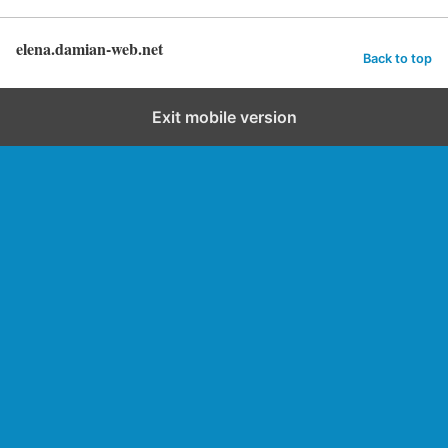
elena.damian-web.net
Back to top
Exit mobile version