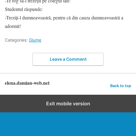
-Te rog să-l trezești pe colegul tău!
Studentul răspunde:
-Treziți-l dumneavoastră, pentru că din cauza dumneavoastră a
adormit!
Categories:
Glume
Leave a Comment
elena.damian-web.net
Back to top
Exit mobile version