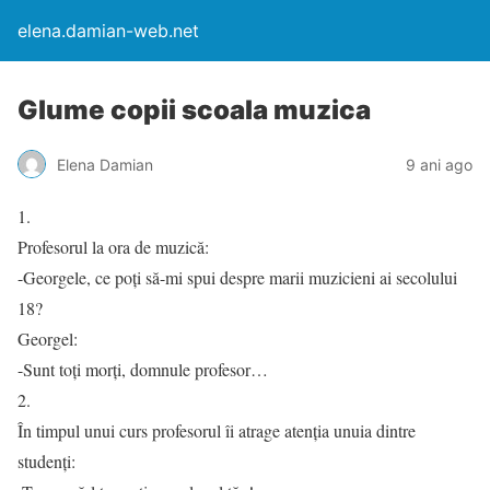
elena.damian-web.net
Glume copii scoala muzica
Elena Damian
9 ani ago
1.
Profesorul la ora de muzică:
-Georgele, ce poți să-mi spui despre marii muzicieni ai secolului
18?
Georgel:
-Sunt toți morți, domnule profesor…
2.
În timpul unui curs profesorul îi atrage atenția unuia dintre
studenți: