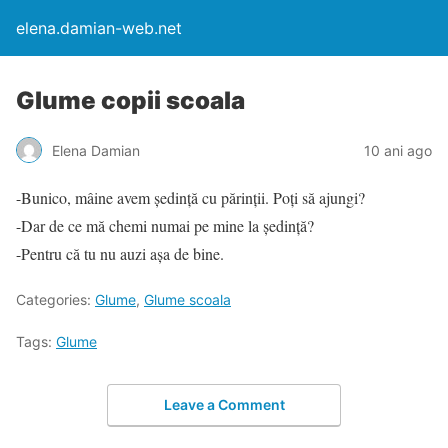
elena.damian-web.net
Glume copii scoala
Elena Damian
10 ani ago
-Bunico, mâine avem ședință cu părinții. Poți să ajungi?
-Dar de ce mă chemi numai pe mine la ședință?
-Pentru că tu nu auzi așa de bine.
Categories:
Glume
,
Glume scoala
Tags:
Glume
Leave a Comment