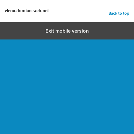
elena.damian-web.net
Back to top
Exit mobile version