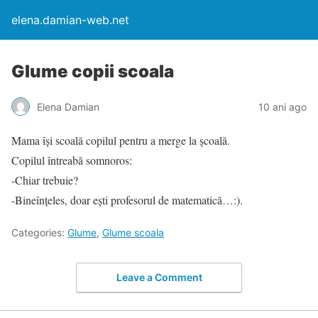
elena.damian-web.net
Glume copii scoala
Elena Damian
10 ani ago
Mama își scoală copilul pentru a merge la școală.
Copilul întreabă somnoros:
-Chiar trebuie?
-Bineînțeles, doar ești profesorul de matematică…:).
Categories:
Glume
,
Glume scoala
Leave a Comment