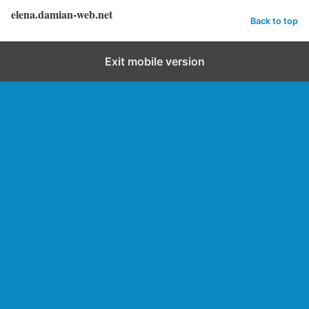
elena.damian-web.net
Back to top
Exit mobile version