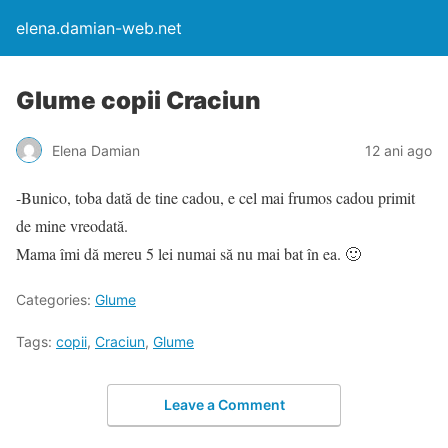
elena.damian-web.net
Glume copii Craciun
Elena Damian
12 ani ago
-Bunico, toba dată de tine cadou, e cel mai frumos cadou primit
de mine vreodată.
Mama îmi dă mereu 5 lei numai să nu mai bat în ea. 🙂
Categories:
Glume
Tags:
copii
,
Craciun
,
Glume
Leave a Comment