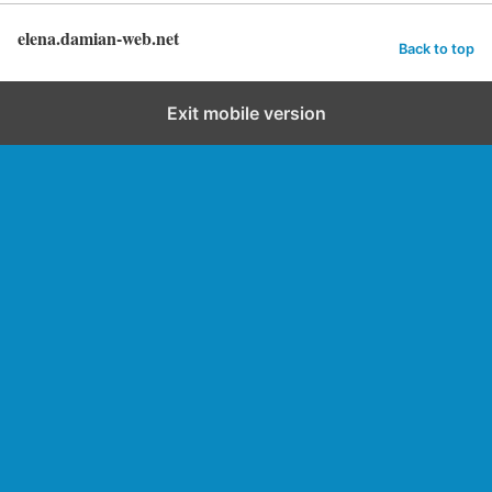
elena.damian-web.net
Back to top
Exit mobile version