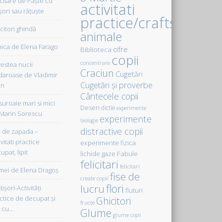
icitare de Paște cu
activitati
șori sau rățuște
practice/crafts
citori ghindă
animale
ica de Elena Farago
cifre
Biblioteca
copii
concentrare
estea nucii
Craciun
Cugetări
daroase de Vladimir
Cugetări şi proverbe
in
Cântecele copii
uroaie mari si mici
Desen
dictie
experimente
Marin Sorescu
experimente
biologie
distractive copii
de zapada –
vitati practice
experimente fizica
upat, lipit
Fabule
lichide gaze
felicitari
felicitari
ei de Elena Dragoş
fise de
create copii
flori
lucru
işori-Activităţi
fluturi
ctice de decupat şi
Ghicitori
fructe
t cu…
Glume
glume copii