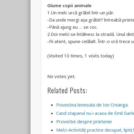
Glume copii animale
1.Un melc urcă grăbit într-un păr.
-Da unde mergi aşa grăbit? întreabă prieten
-Până ajung eu … se coc.
2.Doi melci se întâlnesc la stradă. Unul din
-Fii atent, spune celălalt. Într-o oră trece
(Visited 10 times, 1 visits today)
Rate this item:
Submit Rating
No votes yet.
Related Posts:
Povestea lenesului de Ion Creanga
Cand stapanul nu-i acasa de Emil Garl
Proverbe despre prietenie
Melci-Activităţi practice decupat, lipit(