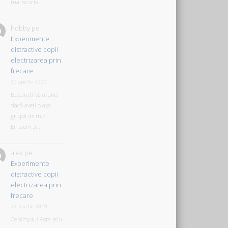
mai scurta. .
hobby
pe
Experimente
distractive copii
electrizarea prin
frecare
30 aprilie 2020
Bucurați-vă atunci
dacă aveți o așa
grupă de mici
Einstein :)...
alex
pe
Experimente
distractive copii
electrizarea prin
frecare
28 martie 2019
Ce simplu! Asta știu