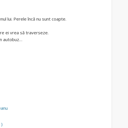
ul lui. Perele încă nu sunt coapte.
tre ei vrea să traverseze.
 un autobuz…
eanu
1)