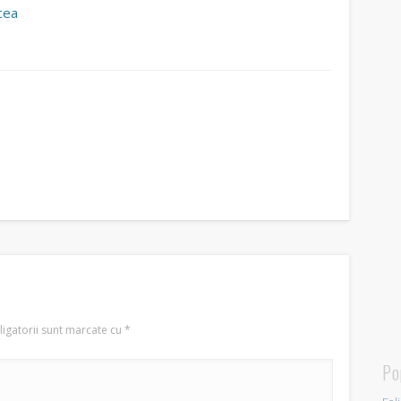
cea
igatorii sunt marcate cu
*
Po