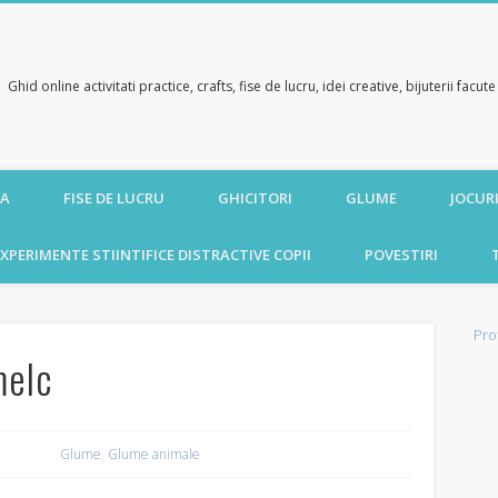
Ghid online activitati practice, crafts, fise de lucru, idei creative, bijuterii facu
CA
FISE DE LUCRU
GHICITORI
GLUME
JOCURI
XPERIMENTE STIINTIFICE DISTRACTIVE COPII
POVESTIRI
Pro
melc
Glume
,
Glume animale