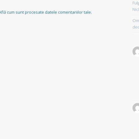
Ful
Nic
Află cum sunt procesate datele comentariilor tale
.
Om 
dec