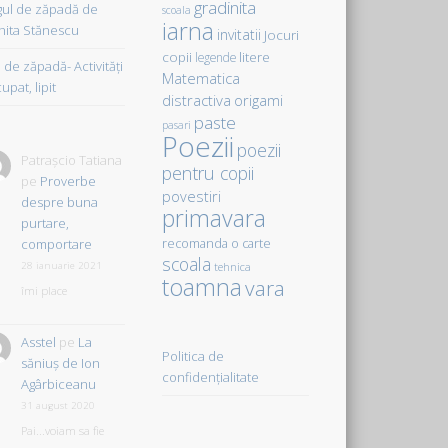
gradinita
gul de zăpadă de
scoala
iarna
hita Stănescu
invitatii
Jocuri
copii
litere
legende
de zăpadă- Activităţi
Matematica
upat, lipit
distractiva
origami
paste
pasari
Poezii
poezii
Patrașcio Tatiana
pentru copii
pe
Proverbe
povestiri
despre buna
primavara
purtare,
comportare
recomanda o carte
scoala
28 ianuarie 2021
tehnica
toamna
vara
îmi place
Asstel
pe
La
Politica de
săniuş de Ion
confidențialitate
Agârbiceanu
31 august 2020
Pai...voiam sa fie