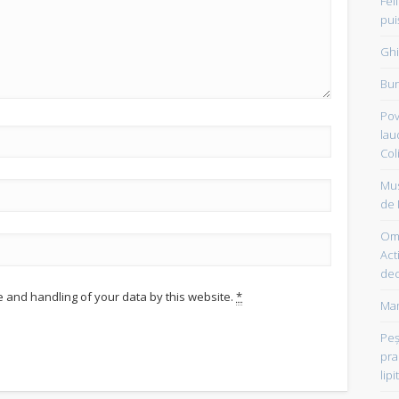
Fel
pui
Ghi
Bun
Pov
lau
Col
Mus
de 
Om 
Acti
dec
e and handling of your data by this website.
*
Mam
Peşt
pra
lipi