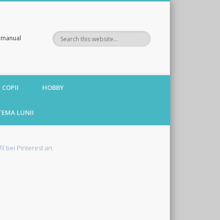
te manual
 COPII
HOBBY
TEMA LUNII
fil bei Pinterest an.