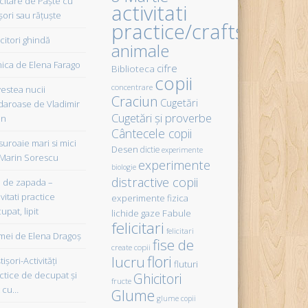
icitare de Paște cu
activitati
șori sau rățuște
practice/crafts
citori ghindă
animale
ica de Elena Farago
cifre
Biblioteca
copii
concentrare
estea nucii
Craciun
Cugetări
daroase de Vladimir
Cugetări şi proverbe
in
Cântecele copii
uroaie mari si mici
Desen
dictie
experimente
Marin Sorescu
experimente
biologie
distractive copii
de zapada –
vitati practice
experimente fizica
upat, lipit
Fabule
lichide gaze
felicitari
felicitari
ei de Elena Dragoş
fise de
create copii
flori
lucru
işori-Activităţi
fluturi
ctice de decupat şi
Ghicitori
fructe
t cu…
Glume
glume copii