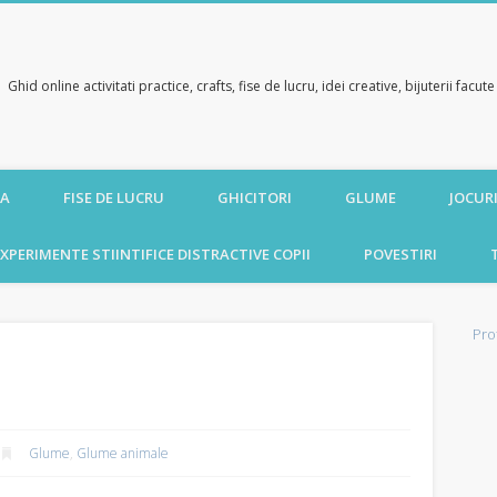
Ghid online activitati practice, crafts, fise de lucru, idei creative, bijuterii facu
CA
FISE DE LUCRU
GHICITORI
GLUME
JOCURI
XPERIMENTE STIINTIFICE DISTRACTIVE COPII
POVESTIRI
Pro
Glume
,
Glume animale