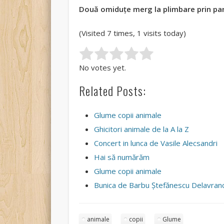
D
ouă omiduţe merg la plimbare prin par
(Visited 7 times, 1 visits today)
Rate this item:
Submit Rating
No votes yet.
Related Posts:
Glume copii animale
Ghicitori animale de la A la Z
Concert in lunca de Vasile Alecsandri
Hai să numărăm
Glume copii animale
Bunica de Barbu Ştefănescu Delavran
animale
copii
Glume