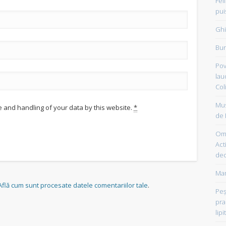
Fel
pui
Ghi
Bun
Pov
lau
Col
Mus
e and handling of your data by this website.
*
de 
Om 
Acti
dec
Mam
Află cum sunt procesate datele comentariilor tale
.
Peşt
pra
lipi