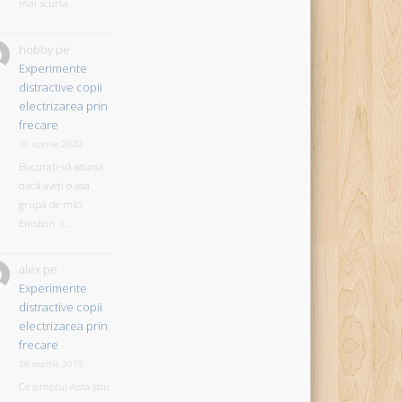
mai scurta. .
hobby
pe
Experimente
distractive copii
electrizarea prin
frecare
30 aprilie 2020
Bucurați-vă atunci
dacă aveți o așa
grupă de mici
Einstein :)...
alex
pe
Experimente
distractive copii
electrizarea prin
frecare
28 martie 2019
Ce simplu! Asta știu