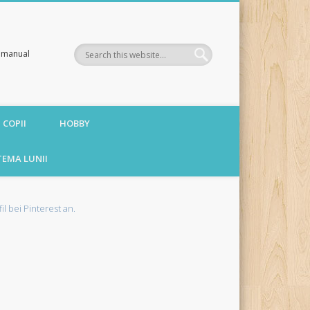
te manual
 COPII
HOBBY
TEMA LUNII
fil bei Pinterest an.