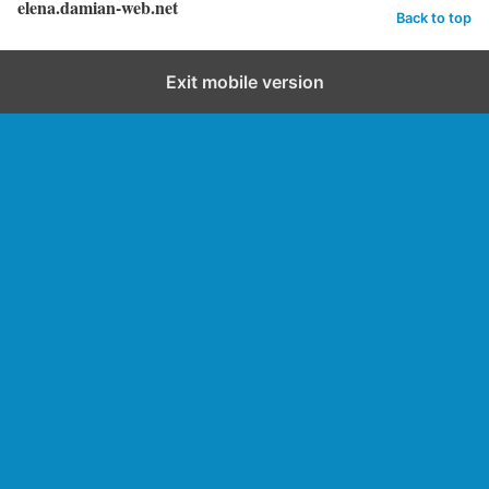
elena.damian-web.net
Back to top
Exit mobile version