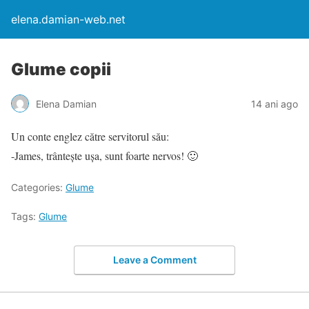
elena.damian-web.net
Glume copii
Elena Damian
14 ani ago
Un conte englez către servitorul său:
-James, trânteşte uşa, sunt foarte nervos! 🙂
Categories:
Glume
Tags:
Glume
Leave a Comment