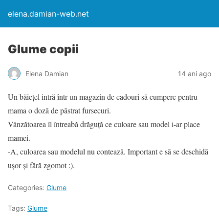
elena.damian-web.net
Glume copii
Elena Damian
14 ani ago
Un băieţel intră într-un magazin de cadouri să cumpere pentru
mama o doză de păstrat fursecuri.
Vânzătoarea îl întreabă drăguţă ce culoare sau model i-ar place
mamei.
-A, culoarea sau modelul nu contează. Important e să se deschidă
uşor şi fără zgomot :).
Categories:
Glume
Tags:
Glume