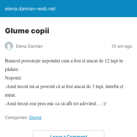
elena.damian-web.net
Glume copii
Elena Damian
10 ani ago
Bunicul povestește nepotului cum a fost el atacat de 12 lupi în
pădure.
Nepotul:
-Anul trecut mi-ai povestit că ai fost atacat de 3 lupi, întrebă el
mirat.
-Anul trecut erai prea mic ca să afli tot adevărul… :)!
Categories:
Glume
Leave a Comment