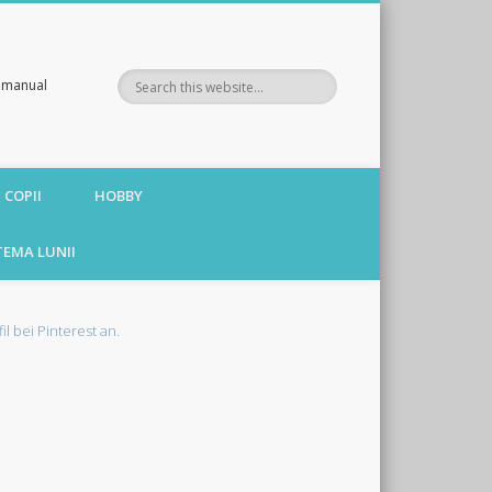
te manual
 COPII
HOBBY
TEMA LUNII
fil bei Pinterest an.