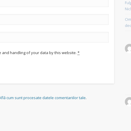
Ful
Nic
Om 
dec
e and handling of your data by this website.
*
Află cum sunt procesate datele comentariilor tale
.