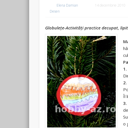
Elena Damian
14 decembrie 2010
Desen
Globuleţe-Activităţi practice decupat, lipit
Ma
hâ
cu
Pa
1.
Di
2.
Po
Îl
3
de
Su
o 