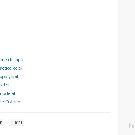
ctice decupat…
actice copii…
pat, lipit
i lipit
 modelat
de Crăciun
un
iarna
Po