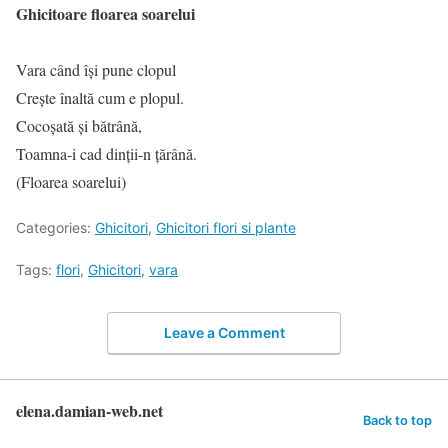
Ghicitoare floarea soarelui
Vara când îşi pune clopul
Creşte înaltă cum e plopul.
Cocoşată şi bătrână,
Toamna-i cad dinţii-n ţărână.
(Floarea soarelui)
Categories:
Ghicitori
,
Ghicitori flori si plante
Tags:
flori
,
Ghicitori
,
vara
Leave a Comment
elena.damian-web.net
Back to top