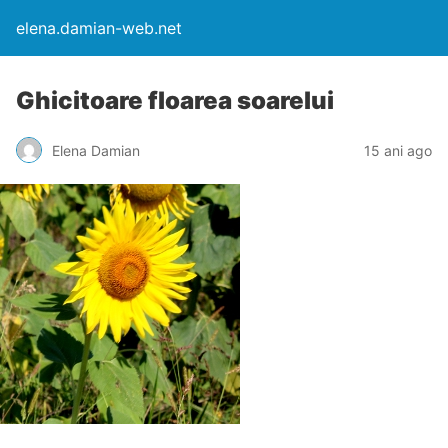
elena.damian-web.net
Ghicitoare floarea soarelui
Elena Damian
15 ani ago