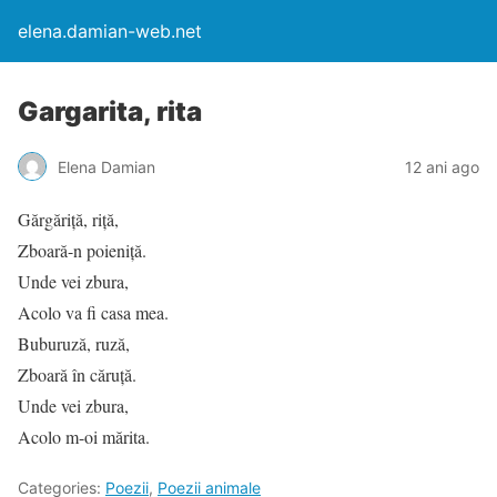
elena.damian-web.net
Gargarita, rita
Elena Damian
12 ani ago
Gărgăriță, riță,
Zboară-n poieniță.
Unde vei zbura,
Acolo va fi casa mea.
Buburuză, ruză,
Zboară în căruță.
Unde vei zbura,
Acolo m-oi mărita.
Categories:
Poezii
,
Poezii animale