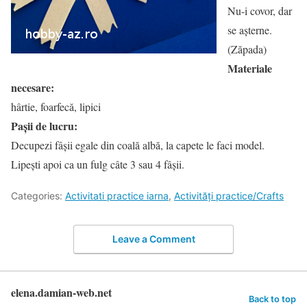
Nu-i covor, dar
se aşterne.
(Zăpada)
Materiale
necesare:
hârtie, foarfecă, lipici
Pașii de lucru:
Decupezi fâșii egale din coală albă, la capete le faci model.
Lipești apoi ca un fulg câte 3 sau 4 fâșii.
Categories:
Activitati practice iarna
,
Activități practice/Crafts
Leave a Comment
elena.damian-web.net
Back to top