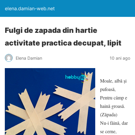
elena.damian-web.net
Fulgi de zapada din hartie
activitate practica decupat, lipit
Elena Damian
10 ani ago
Moale, albă şi
pufoasă,
Pentru câmp e
haină groasă.
(Zăpada)
Nu-i făină, dar
se cerne,