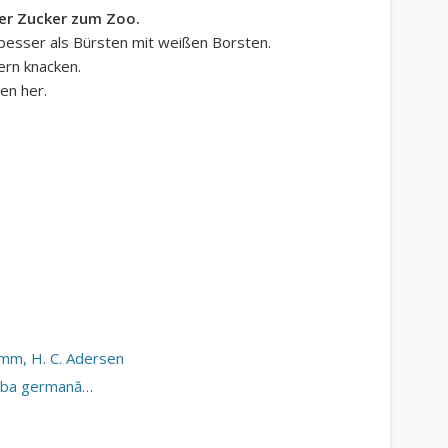
ner
Zucker zum Zoo.
besser als Bürsten mit weißen Borsten.
ern knacken.
en her.
imm, H. C. Adersen
limba germană…