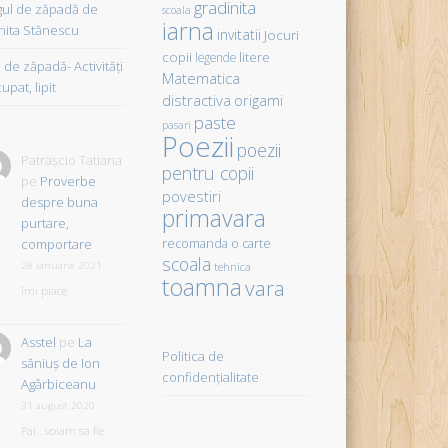
gradinita
gul de zăpadă de
scoala
iarna
hita Stănescu
invitatii
Jocuri
copii
litere
legende
de zăpadă- Activităţi
Matematica
upat, lipit
distractiva
origami
paste
pasari
Poezii
poezii
Patrașcio Tatiana
pentru copii
pe
Proverbe
povestiri
despre buna
primavara
purtare,
comportare
recomanda o carte
scoala
28 ianuarie 2021
tehnica
toamna
vara
îmi place
Asstel
pe
La
Politica de
săniuş de Ion
confidențialitate
Agârbiceanu
31 august 2020
Pai...voiam sa fie