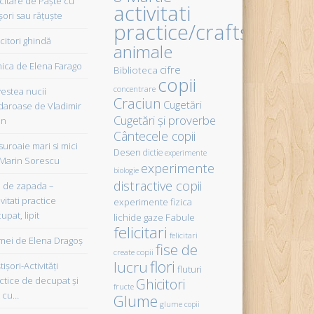
icitare de Paște cu
activitati
șori sau rățuște
practice/crafts
citori ghindă
animale
ica de Elena Farago
cifre
Biblioteca
copii
concentrare
estea nucii
Craciun
Cugetări
daroase de Vladimir
Cugetări şi proverbe
in
Cântecele copii
uroaie mari si mici
Desen
dictie
experimente
Marin Sorescu
experimente
biologie
distractive copii
de zapada –
vitati practice
experimente fizica
upat, lipit
Fabule
lichide gaze
felicitari
felicitari
ei de Elena Dragoş
fise de
create copii
flori
lucru
işori-Activităţi
fluturi
ctice de decupat şi
Ghicitori
fructe
t cu…
Glume
glume copii