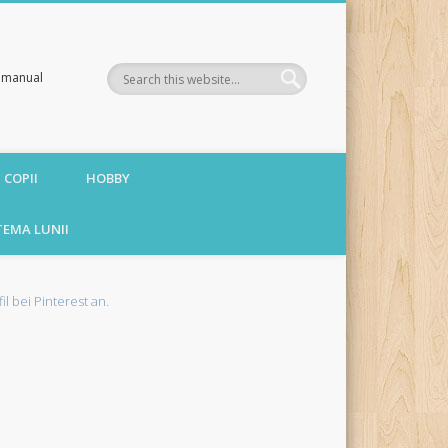
te manual
 COPII
HOBBY
TEMA LUNII
fil bei Pinterest an.