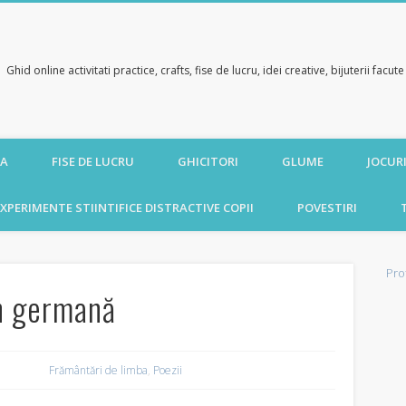
Ghid online activitati practice, crafts, fise de lucru, idei creative, bijuterii facu
CA
FISE DE LUCRU
GHICITORI
GLUME
JOCURI
XPERIMENTE STIINTIFICE DISTRACTIVE COPII
POVESTIRI
Pro
în germană
Frământări de limba
,
Poezii