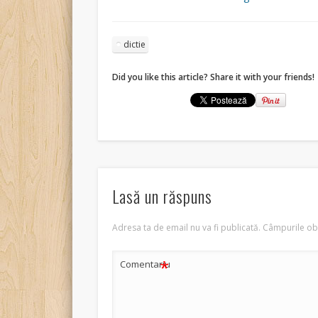
dictie
Did you like this article? Share it with your friends!
Lasă un răspuns
Adresa ta de email nu va fi publicată.
Câmpurile obl
*
Comentariu