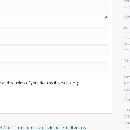
Fel
pui
Ghi
Bun
Pov
lau
Col
Mus
de 
Om 
e and handling of your data by this website.
*
Acti
dec
Mam
Peşt
pra
lipi
Află cum sunt procesate datele comentariilor tale
.