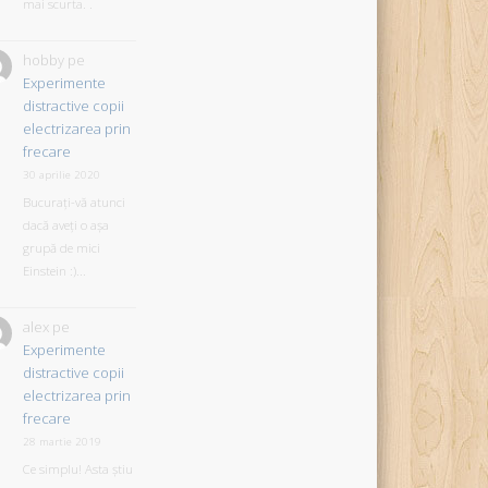
mai scurta. .
hobby
pe
Experimente
distractive copii
electrizarea prin
frecare
30 aprilie 2020
Bucurați-vă atunci
dacă aveți o așa
grupă de mici
Einstein :)...
alex
pe
Experimente
distractive copii
electrizarea prin
frecare
28 martie 2019
Ce simplu! Asta știu