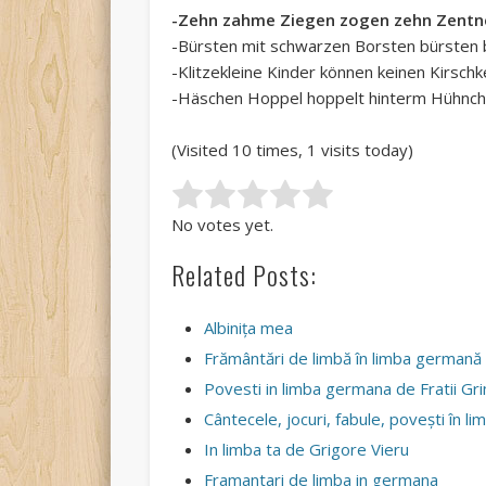
-Zehn zahme Ziegen zogen zehn Zent
-Bürsten mit schwarzen Borsten bürsten 
-Klitzekleine Kinder können keinen Kirschk
-Häschen Hoppel hoppelt hinterm Hühnch
(Visited 10 times, 1 visits today)
Rate this item:
Submit Rating
No votes yet.
Related Posts:
Albiniţa mea
Frământări de limbă în limba germană
Povesti in limba germana de Fratii Gr
Cântecele, jocuri, fabule, povești în 
In limba ta de Grigore Vieru
Framantari de limba in germana