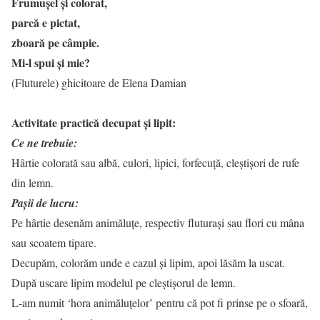
Frumușel și colorat,
parcă e pictat,
zboară pe câmpie.
Mi-l spui și mie?
(Fluturele) ghicitoare de Elena Damian
Activitate practică decupat și lipit:
Ce ne trebuie:
Hârtie colorată sau albă, culori, lipici, forfecuță, cleștișori de rufe
din lemn.
Pașii de lucru:
Pe hârtie desenăm animăluțe, respectiv fluturași sau flori cu mâna
sau scoatem tipare.
Decupăm, colorăm unde e cazul și lipim, apoi lăsăm la uscat.
După uscare lipim modelul pe cleștișorul de lemn.
L-am numit ‘hora animăluțelor’ pentru că pot fi prinse pe o sfoară,