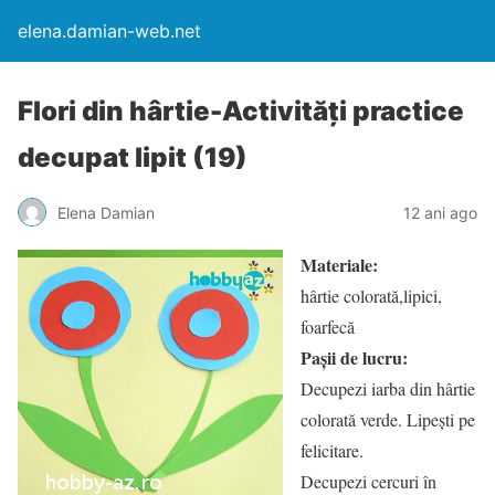
elena.damian-web.net
Flori din hârtie-Activități practice
decupat lipit (19)
Elena Damian
12 ani ago
Materiale:
hârtie colorată,lipici,
foarfecă
Pașii de lucru:
Decupezi iarba din hârtie
colorată verde. Lipești pe
felicitare.
Decupezi cercuri în