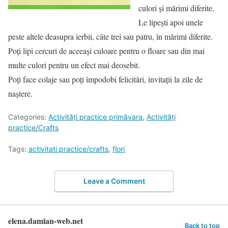
culori și mărimi diferite.
Le lipești apoi unele
peste altele deasupra ierbii, câte trei sau patru, în mărimi diferite.
Poți lipi cercuri de aceeași culoare pentru o floare sau din mai
multe culori pentru un efect mai deosebit.
Poți face colaje sau poți împodobi felicitări, invitații la zile de
naștere.
Categories:
Activități practice primăvara
,
Activități
practice/Crafts
Tags:
activitati practice/crafts
,
flori
Leave a Comment
elena.damian-web.net
Back to top