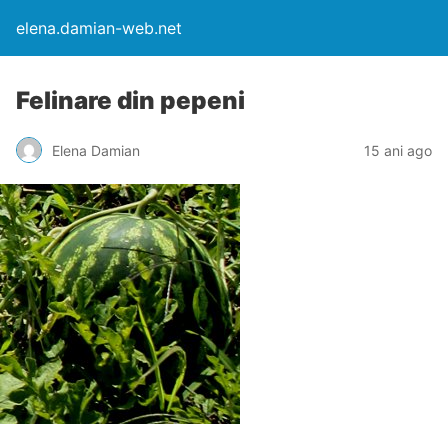
elena.damian-web.net
Felinare din pepeni
Elena Damian
15 ani ago