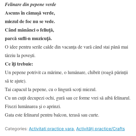
Felinare din pepene verde
Ascuns în cămaşă verde,
miezul de foc nu se vede.
Când mănânci o feliuţă,
parcă sufli-n muzicuţă.
O idee pentru serile calde din vacanţa de vară când stai până mai
târziu la poveşti.
Ce îţi trebuie:
Un pepene potrivit ca mărime, o lumânare, chibrit (roagă părinţii
să te ajute).
Tai capacul la pepene, cu o lingură scoţi miezul.
Cu un cuţit decupezi ochi, gură sau ce forme vrei să aibă felinarul.
Fixezi lumânarea şi o aprinzi.
Gata este felinarul pentru balcon, terasă sau curte.
Categories:
Activitati practice vara
,
Activități practice/Crafts