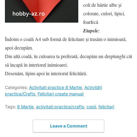
coli de hârtie albe și
colorate, culori, lipici,
foarfecă
Etapele:
Îndoim o coală A4 sub formă de felicitare și trasăm o inimioară,
apoi decupăm.
Din altă coală, în culoarea ta preferată, decupăm un dreptunghi cât
să încapă în interiorul inimioarei.
Desenăm, lipim apoi în interiorul felicitării.
Categories:
Activitati practice 8 Martie
,
Activități
practice/Crafts
,
Felicitari create manual
Tags:
8 Martie
,
activitati practice/crafts
,
copii
,
felicitari
Leave a Comment