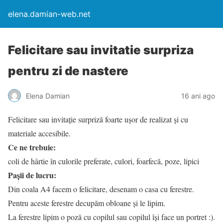
elena.damian-web.net
Felicitare sau invitatie surpriza
pentru zi de nastere
Elena Damian
16 ani ago
Felicitare sau invitație surpriză foarte ușor de realizat și cu
materiale accesibile.
Ce ne trebuie:
coli de hârtie în culorile preferate, culori, foarfecă, poze, lipici
Pașii de lucru:
Din coala A4 facem o felicitare, desenam o casa cu ferestre.
Pentru aceste ferestre decupăm obloane și le lipim.
La ferestre lipim o poză cu copilul sau copilul își face un portret :).