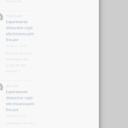
mai scurta. .
hobby
pe
Experimente
distractive copii
electrizarea prin
frecare
30 aprilie 2020
Bucurați-vă atunci
dacă aveți o așa
grupă de mici
Einstein :)...
alex
pe
Experimente
distractive copii
electrizarea prin
frecare
28 martie 2019
Ce simplu! Asta știu