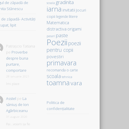
gradinita
gul de zăpadă de
scoala
iarna
hita Stănescu
invitatii
Jocuri
copii
litere
legende
de zăpadă- Activităţi
Matematica
upat, lipit
distractiva
origami
paste
pasari
Poezii
poezii
Patrașcio Tatiana
pentru copii
pe
Proverbe
povestiri
despre buna
primavara
purtare,
comportare
recomanda o carte
scoala
28 ianuarie 2021
tehnica
toamna
vara
îmi place
Asstel
pe
La
Politica de
săniuş de Ion
confidențialitate
Agârbiceanu
31 august 2020
Pai...voiam sa fie