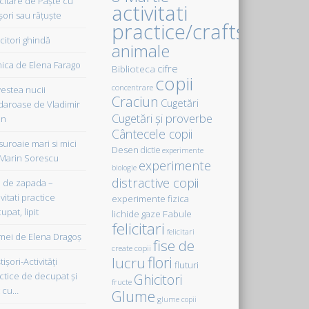
icitare de Paște cu
activitati
șori sau rățuște
practice/crafts
citori ghindă
animale
ica de Elena Farago
cifre
Biblioteca
copii
concentrare
estea nucii
Craciun
Cugetări
daroase de Vladimir
Cugetări şi proverbe
in
Cântecele copii
uroaie mari si mici
Desen
dictie
experimente
Marin Sorescu
experimente
biologie
distractive copii
de zapada –
vitati practice
experimente fizica
upat, lipit
Fabule
lichide gaze
felicitari
felicitari
ei de Elena Dragoş
fise de
create copii
flori
lucru
işori-Activităţi
fluturi
ctice de decupat şi
Ghicitori
fructe
t cu…
Glume
glume copii