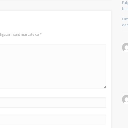
Ful
Nic
Om 
dec
igatorii sunt marcate cu
*