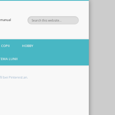
te manual
 COPII
HOBBY
TEMA LUNII
fil bei Pinterest an.