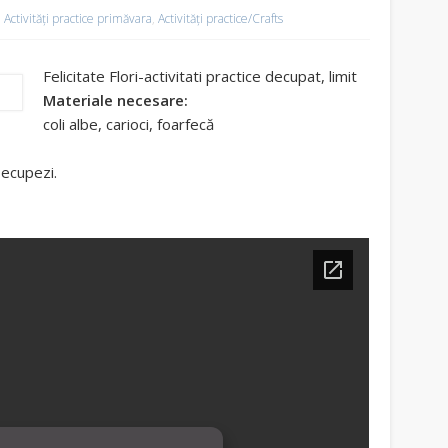
Activități practice primăvara
,
Activități practice/Crafts
Felicitate Flori-activitati practice decupat, limit
Materiale necesare:
coli albe, carioci, foarfecă
Decupezi.