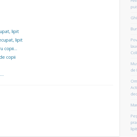
Fel
pui
Ghi
Bun
pat, lipit
cupat, lipit
Pov
lau
ru copii…
Col
de copii
Mus
de 
t,…
Om 
Acti
dec
Mam
Peşt
pra
lipi