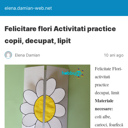
elena.damian-web.net
Felicitare flori Activitati practice
copii, decupat, lipit
Elena Damian
10 ani ago
Felicitate Flori-
activitati
practice
decupat, limit
Materiale
necesare:
coli albe,
carioci, foarfecă