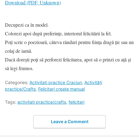
Download (PDF, Unknown)
Decupezi ca în model.
Colorezi apoi după preferințe, interiorul felicitării la fel.
Poți scrie o poezioară, câteva rânduri pentru ființa dragă ție sau un
colaj de iarnă.
Dacă dorești poți să perforezi felicitarea, apoi să o prinzi cu ață și
să legi frumos.
Categories:
Activitati practice Craciun
,
Activități
practice/Crafts
,
Felicitari create manual
Tags:
activitati practice/crafts
,
felicitari
Leave a Comment