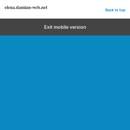
elena.damian-web.net
Back to top
Exit mobile version