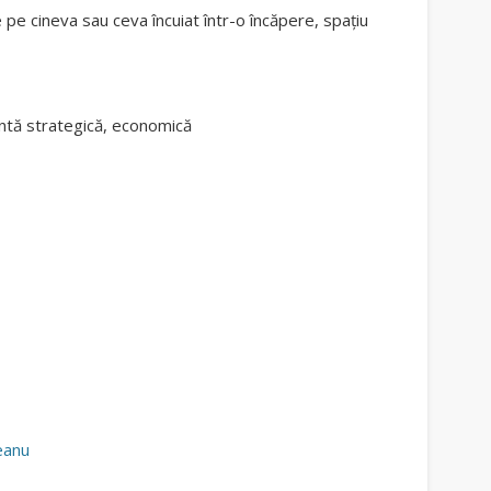
e pe cineva sau ceva încuiat într-o încăpere, spațiu
antă strategică, economică
eanu