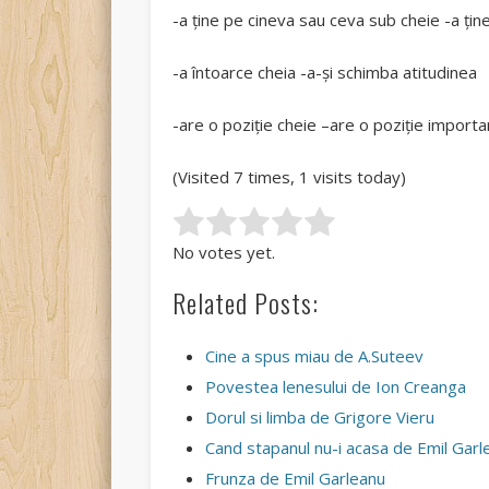
-a ține pe cineva sau ceva sub cheie -a țin
-a întoarce cheia -a-și schimba atitudinea
-are o poziție cheie –are o poziție import
(Visited 7 times, 1 visits today)
Rate this item:
Submit Rating
No votes yet.
Related Posts:
Cine a spus miau de A.Suteev
Povestea lenesului de Ion Creanga
Dorul si limba de Grigore Vieru
Cand stapanul nu-i acasa de Emil Garl
Frunza de Emil Garleanu