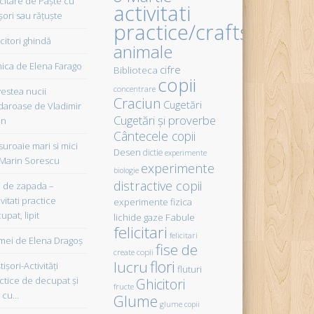
icitare de Paște cu
activitati
șori sau rățuște
practice/crafts
citori ghindă
animale
ica de Elena Farago
cifre
Biblioteca
copii
concentrare
estea nucii
Craciun
Cugetări
daroase de Vladimir
Cugetări şi proverbe
in
Cântecele copii
uroaie mari si mici
Desen
dictie
experimente
Marin Sorescu
experimente
biologie
distractive copii
de zapada –
vitati practice
experimente fizica
upat, lipit
Fabule
lichide gaze
felicitari
felicitari
ei de Elena Dragoş
fise de
create copii
flori
lucru
işori-Activităţi
fluturi
ctice de decupat şi
Ghicitori
fructe
t cu…
Glume
glume copii