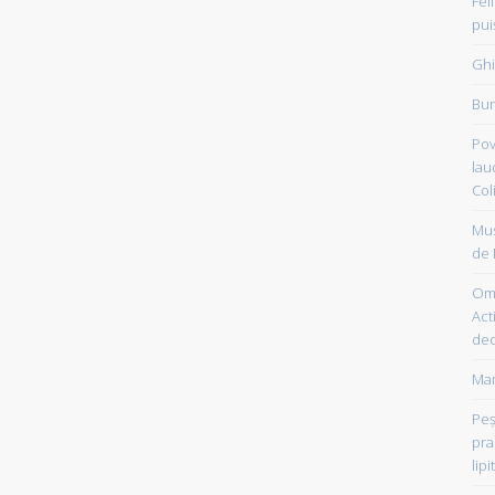
Fel
pui
Ghi
Bun
Pov
lau
Col
Mus
de 
Om 
Acti
dec
Mam
Peşt
pra
lipi