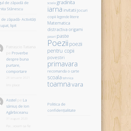
gradinita
gul de zăpadă de
scoala
iarna
hita Stănescu
invitatii
Jocuri
copii
litere
legende
de zăpadă- Activităţi
Matematica
upat, lipit
distractiva
origami
paste
pasari
Poezii
poezii
Patrașcio Tatiana
pentru copii
pe
Proverbe
povestiri
despre buna
primavara
purtare,
comportare
recomanda o carte
scoala
28 ianuarie 2021
tehnica
toamna
vara
îmi place
Asstel
pe
La
Politica de
săniuş de Ion
confidențialitate
Agârbiceanu
31 august 2020
Pai...voiam sa fie