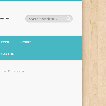
te manual
 COPII
HOBBY
TEMA LUNII
fil bei Pinterest an.