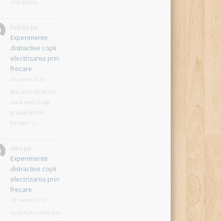
mai scurta. .
hobby
pe
Experimente
distractive copii
electrizarea prin
frecare
30 aprilie 2020
Bucurați-vă atunci
dacă aveți o așa
grupă de mici
Einstein :)...
alex
pe
Experimente
distractive copii
electrizarea prin
frecare
28 martie 2019
Ce simplu! Asta știu