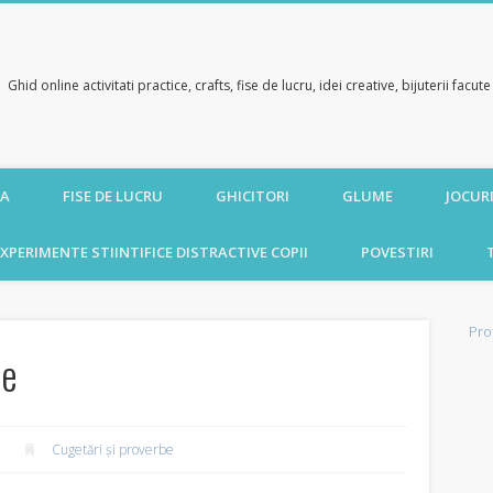
Ghid online activitati practice, crafts, fise de lucru, idei creative, bijuterii facu
CA
FISE DE LUCRU
GHICITORI
GLUME
JOCURI
XPERIMENTE STIINTIFICE DISTRACTIVE COPII
POVESTIRI
Pro
ie
Cugetări şi proverbe