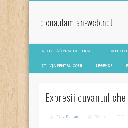
elena.damian-web.net
ACTIVITĂȚI PRACTICE/CRAFTS
BIBLIOTE
ȘTIINȚA PENTRU COPII
LEGENDE
E
Expresii cuvantul che
Elena Damian
30 noiembrie 2020