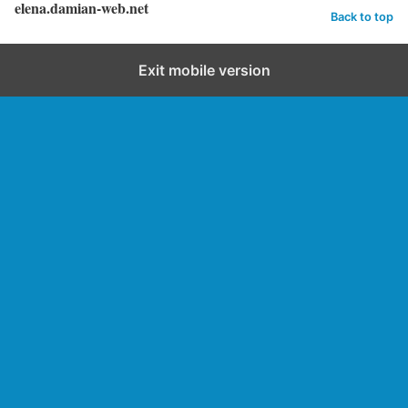
elena.damian-web.net
Back to top
Exit mobile version