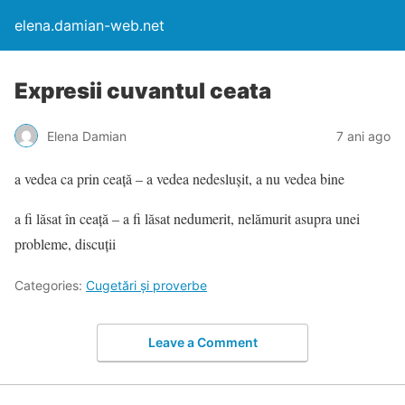
elena.damian-web.net
Expresii cuvantul ceata
Elena Damian
7 ani ago
a vedea ca prin ceață – a vedea nedeslușit, a nu vedea bine
a fi lăsat în ceață – a fi lăsat nedumerit, nelămurit asupra unei
probleme, discuții
Categories:
Cugetări şi proverbe
Leave a Comment