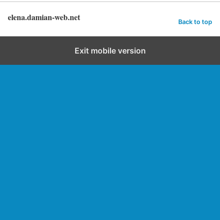
elena.damian-web.net
Back to top
Exit mobile version