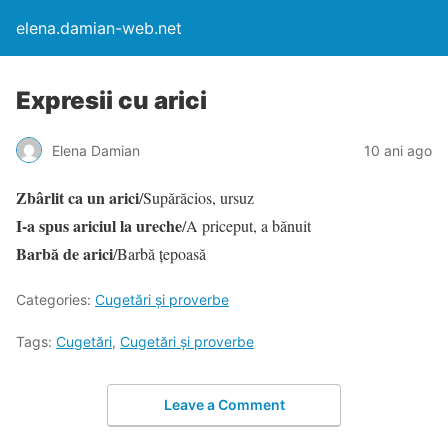
elena.damian-web.net
Expresii cu arici
Elena Damian
10 ani ago
Zbârlit ca un arici
/Supărăcios, ursuz
I-a spus ariciul la ureche
/A priceput, a bănuit
Barbă de arici
/Barbă țepoasă
Categories:
Cugetări şi proverbe
Tags:
Cugetări
,
Cugetări şi proverbe
Leave a Comment