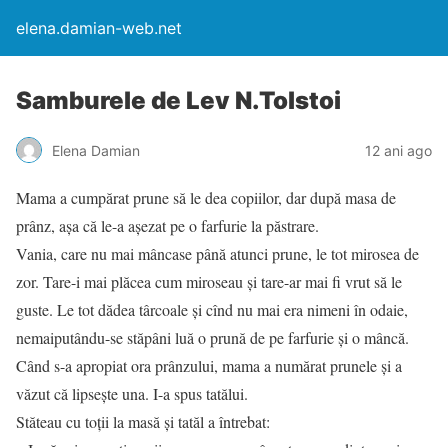
elena.damian-web.net
Samburele de Lev N.Tolstoi
Elena Damian
12 ani ago
Mama a cumpărat prune să le dea copiilor, dar după masa de
prânz, așa că le-a aşezat pe o farfurie la păstrare.
Vania, care nu mai mâncase până atunci prune, le tot mirosea de
zor. Tare-i mai plăcea cum miroseau şi tare-ar mai fi vrut să le
guste. Le tot dădea târcoale și cînd nu mai era nimeni în odaie,
nemaiputându-se stăpâni luă o prună de pe farfurie şi o mâncă.
Când s-a apropiat ora prânzului, mama a numărat prunele și a
văzut că lipseşte una. I-a spus tatălui.
Stăteau cu toţii la masă şi tatăl a întrebat: