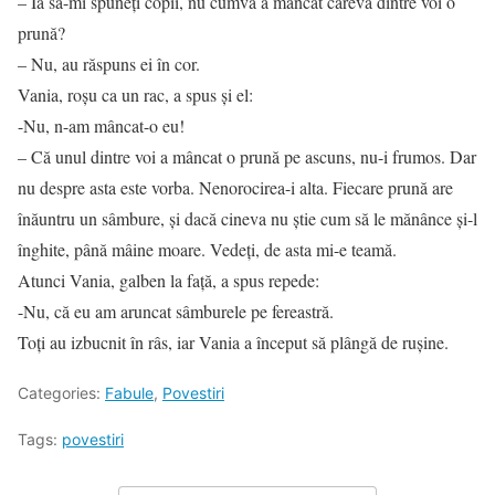
– Ia să-mi spuneţi copii, nu cumva a mâncat careva dintre voi o
prună?
– Nu, au răspuns ei în cor.
Vania, roşu ca un rac, a spus şi el:
-Nu, n-am mâncat-o eu!
– Că unul dintre voi a mâncat o prună pe ascuns, nu-i frumos. Dar
nu despre asta este vorba. Nenorocirea-i alta. Fiecare prună are
înăuntru un sâmbure, şi dacă cineva nu ştie cum să le mănânce şi-l
înghite, până mâine moare. Vedeți, de asta mi-e teamă.
Atunci Vania, galben la faţă, a spus repede:
-Nu, că eu am aruncat sâmburele pe fereastră.
Toţi au izbucnit în râs, iar Vania a început să plângă de rușine.
Categories:
Fabule
,
Povestiri
Tags:
povestiri