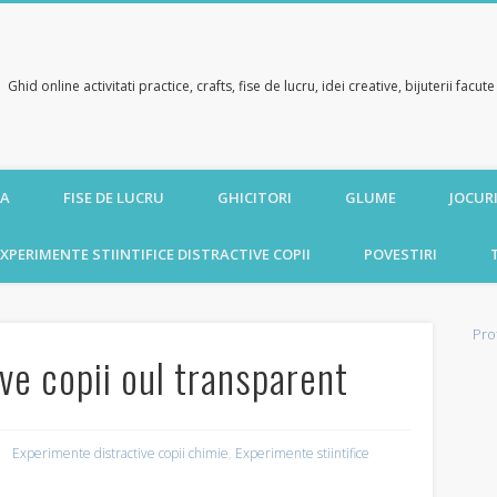
Ghid online activitati practice, crafts, fise de lucru, idei creative, bijuterii facu
CA
FISE DE LUCRU
GHICITORI
GLUME
JOCURI
XPERIMENTE STIINTIFICE DISTRACTIVE COPII
POVESTIRI
Pro
ve copii oul transparent
Experimente distractive copii chimie
,
Experimente stiintifice