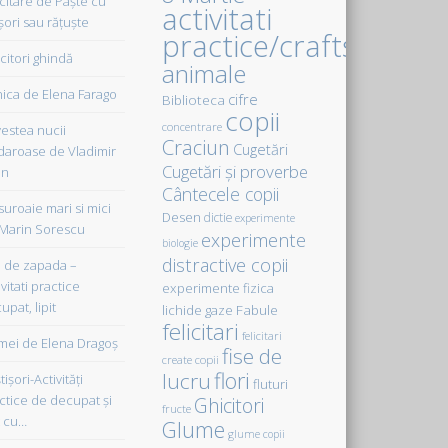
icitare de Paște cu
activitati
șori sau rățuște
practice/crafts
citori ghindă
animale
ica de Elena Farago
cifre
Biblioteca
copii
concentrare
estea nucii
Craciun
Cugetări
daroase de Vladimir
Cugetări şi proverbe
in
Cântecele copii
uroaie mari si mici
Desen
dictie
experimente
Marin Sorescu
experimente
biologie
distractive copii
de zapada –
vitati practice
experimente fizica
upat, lipit
Fabule
lichide gaze
felicitari
felicitari
ei de Elena Dragoş
fise de
create copii
flori
lucru
işori-Activităţi
fluturi
ctice de decupat şi
Ghicitori
fructe
t cu…
Glume
glume copii