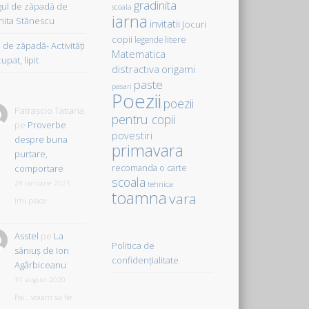
gradinita
gul de zăpadă de
scoala
iarna
hita Stănescu
invitatii
Jocuri
copii
litere
legende
de zăpadă- Activităţi
Matematica
upat, lipit
distractiva
origami
paste
pasari
Poezii
poezii
Patrașcio Tatiana
pentru copii
pe
Proverbe
povestiri
despre buna
primavara
purtare,
comportare
recomanda o carte
scoala
28 ianuarie 2021
tehnica
toamna
vara
îmi place
Asstel
pe
La
Politica de
săniuş de Ion
confidențialitate
Agârbiceanu
31 august 2020
Pai...voiam sa fie