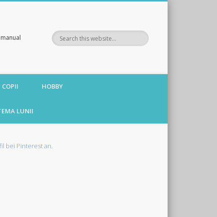
te manual
 COPII
HOBBY
TEMA LUNII
fil bei Pinterest an.