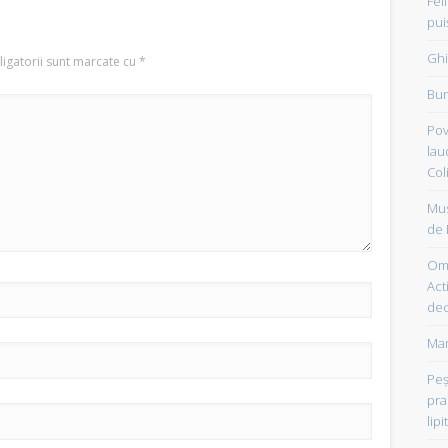
Fel
pui
Ghi
igatorii sunt marcate cu
*
Bun
Pov
lau
Col
Mus
de 
Om 
Acti
dec
Mam
Peşt
pra
lipi