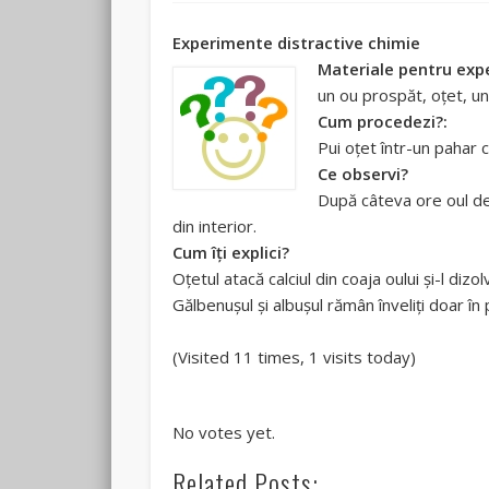
Experimente distractive chimie
Materiale pentru exp
un ou prospăt, oţet, un
Cum procedezi?:
Pui oţet într-un pahar 
Ce observi?
După câteva ore oul de
din interior.
Cum îți explici?
Oţetul atacă calciul din coaja oului şi-l dizol
Gălbenuşul şi albuşul rămân înveliți doar în p
(Visited 11 times, 1 visits today)
Rate this item:
Submit Rating
No votes yet.
Related Posts: