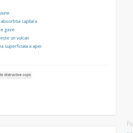
siune
 absorbtia capilara
ate gaze
neşte un vulcan
a superficiala a apei
e distractive copii
Po