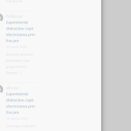
mai scurta. .
hobby
pe
Experimente
distractive copii
electrizarea prin
frecare
30 aprilie 2020
Bucurați-vă atunci
dacă aveți o așa
grupă de mici
Einstein :)...
alex
pe
Experimente
distractive copii
electrizarea prin
frecare
28 martie 2019
Ce simplu! Asta știu