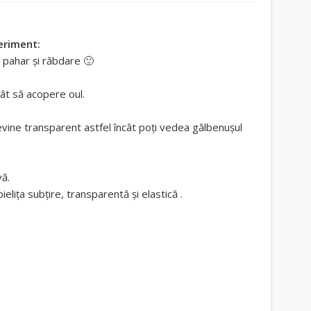
eriment:
 pahar şi răbdare 🙂
cât să acopere oul.
vine transparent astfel încât poți vedea gălbenușul
vă.
ieliţa subţire, transparentă şi elastică .