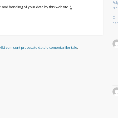
Ful
e and handling of your data by this website.
*
Nic
Om 
dec
Află cum sunt procesate datele comentariilor tale
.