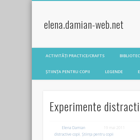
elena.damian-web.net
ACTIVITĂȚI PRACTICE/CRAFTS
BIBLIOTE
ȘTIINȚA PENTRU COPII
LEGENDE
E
Experimente distracti
Elena Damian
19 mai 2011
distractive copii
,
Știința pentru copii