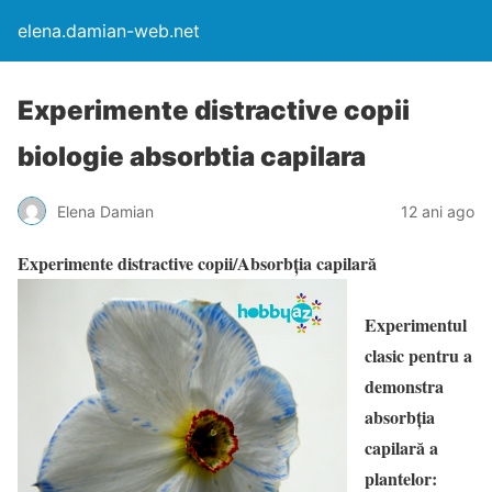
elena.damian-web.net
Experimente distractive copii
biologie absorbtia capilara
Elena Damian
12 ani ago
Experimente distractive copii/Absorbția capilară
Experimentul
clasic pentru a
demonstra
absorbția
capilară a
plantelor: