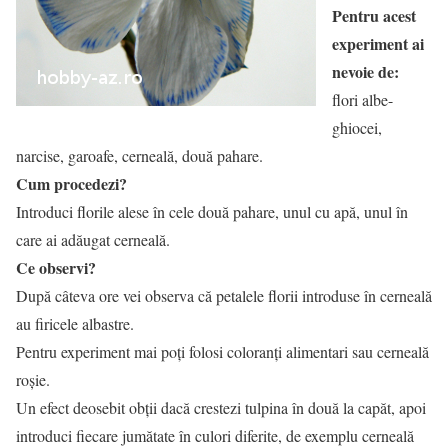
Pentru acest
experiment ai
nevoie de:
flori albe-
ghiocei,
narcise, garoafe, cerneală, două pahare.
Cum procedezi?
Introduci florile alese în cele două pahare, unul cu apă, unul în
care ai adăugat cerneală.
Ce observi?
După câteva ore vei observa că petalele florii introduse în cerneală
au firicele albastre.
Pentru experiment mai poți folosi coloranți alimentari sau cerneală
roșie.
Un efect deosebit obții dacă crestezi tulpina în două la capăt, apoi
introduci fiecare jumătate în culori diferite, de exemplu cerneală