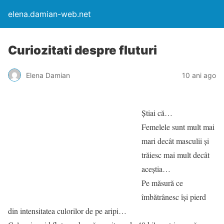
elena.damian-web.net
Curiozitati despre fluturi
Elena Damian
10 ani ago
Știai că…
Femelele sunt mult mai
mari decât masculii și
trăiesc mai mult decât
aceștia…
Pe măsură ce
îmbătrânesc își pierd
din intensitatea culorilor de pe aripi…