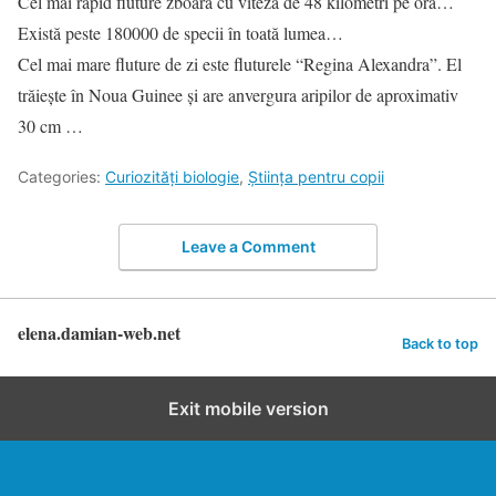
Cel mai rapid fluture zboară cu viteza de 48 kilometri pe oră…
Există peste 180000 de specii în toată lumea…
Cel mai mare fluture de zi este fluturele “Regina Alexandra”. El
trăiește în Noua Guinee și are anvergura aripilor de aproximativ
30 cm …
Categories:
Curiozități biologie
,
Știința pentru copii
Leave a Comment
elena.damian-web.net
Back to top
Exit mobile version