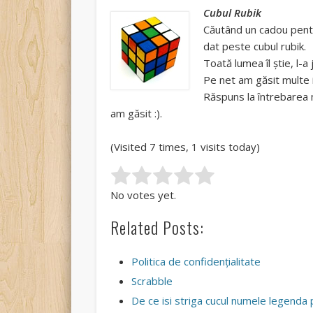
Cubul Rubik
Căutând un cadou pentru
dat peste cubul rubik.
Toată lumea îl ştie, l-
Pe net am găsit multe i
Răspuns la întrebarea 
am găsit :).
(Visited 7 times, 1 visits today)
Rate this item:
Submit Rating
No votes yet.
Related Posts:
Politica de confidențialitate
Scrabble
De ce isi striga cucul numele legenda