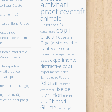
icitare de Paște cu
activitati
șori sau rățuște
practice/crafts
citori ghindă
animale
ica de Elena Farago
cifre
Biblioteca
copii
concentrare
estea nucii
Craciun
Cugetări
daroase de Vladimir
Cugetări şi proverbe
in
Cântecele copii
uroaie mari si mici
Desen
dictie
experimente
Marin Sorescu
experimente
biologie
distractive copii
de zapada –
vitati practice
experimente fizica
upat, lipit
Fabule
lichide gaze
felicitari
felicitari
ei de Elena Dragoş
fise de
create copii
flori
lucru
işori-Activităţi
fluturi
ctice de decupat şi
Ghicitori
fructe
t cu…
Glume
glume copii