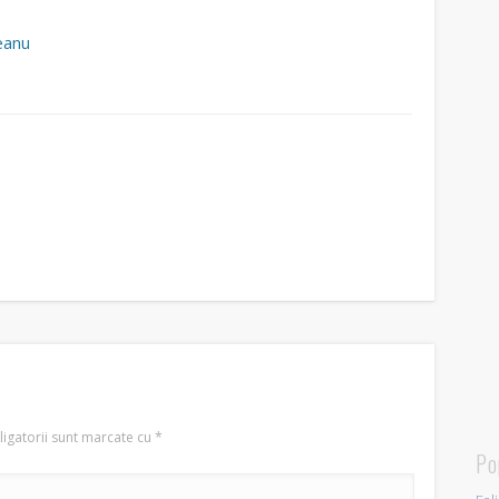
eanu
igatorii sunt marcate cu
*
Po