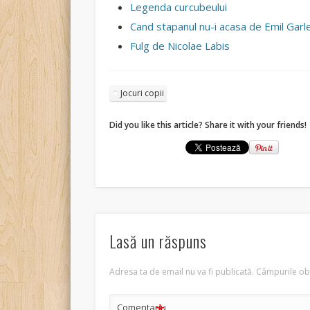
Legenda curcubeului
Cand stapanul nu-i acasa de Emil Garl
Fulg de Nicolae Labis
Jocuri copii
Did you like this article? Share it with your friends!
Lasă un răspuns
Adresa ta de email nu va fi publicată.
Câmpurile obl
Comentariu