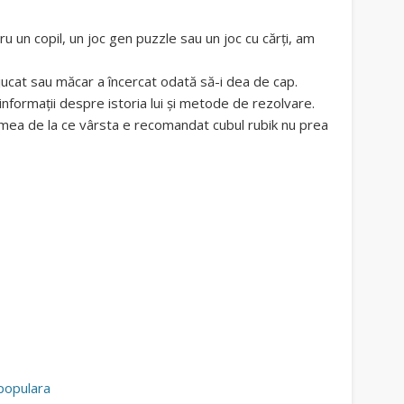
 un copil, un joc gen puzzle sau un joc cu cărţi, am
a jucat sau măcar a încercat odată să-i dea de cap.
nformaţii despre istoria lui şi metode de rezolvare.
mea de la ce vârsta e recomandat cubul rubik nu prea
 populara