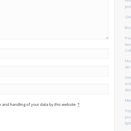
Fel
pui
Ghi
Bun
Pov
lau
Col
Mus
de 
Om 
Acti
dec
Mam
e and handling of your data by this website.
*
Peşt
pra
lipi