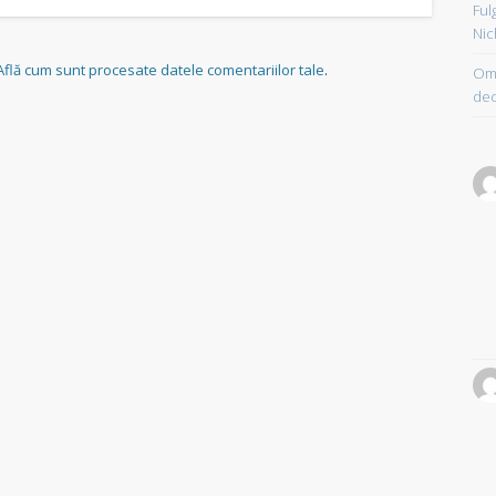
Ful
Nic
Află cum sunt procesate datele comentariilor tale
.
Om 
dec