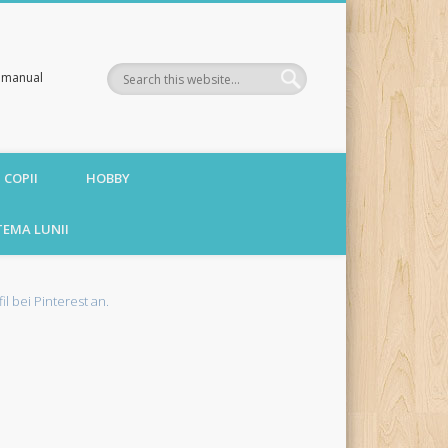
te manual
 COPII
HOBBY
TEMA LUNII
fil bei Pinterest an.