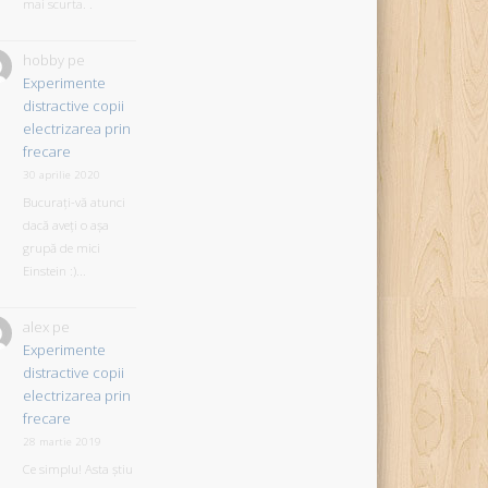
mai scurta. .
hobby
pe
Experimente
distractive copii
electrizarea prin
frecare
30 aprilie 2020
Bucurați-vă atunci
dacă aveți o așa
grupă de mici
Einstein :)...
alex
pe
Experimente
distractive copii
electrizarea prin
frecare
28 martie 2019
Ce simplu! Asta știu