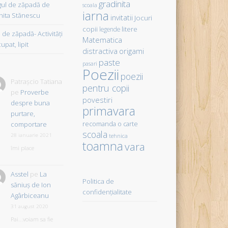
gradinita
gul de zăpadă de
scoala
iarna
hita Stănescu
invitatii
Jocuri
copii
litere
legende
de zăpadă- Activităţi
Matematica
upat, lipit
distractiva
origami
paste
pasari
Poezii
poezii
Patrașcio Tatiana
pentru copii
pe
Proverbe
povestiri
despre buna
primavara
purtare,
comportare
recomanda o carte
scoala
28 ianuarie 2021
tehnica
toamna
vara
îmi place
Asstel
pe
La
Politica de
săniuş de Ion
confidențialitate
Agârbiceanu
31 august 2020
Pai...voiam sa fie