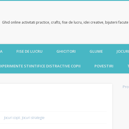
Ghid online activitati practice, crafts, fise de lucru, idei creative, bijuterii facu
CA
FISE DE LUCRU
GHICITORI
GLUME
JOCURI
XPERIMENTE STIINTIFICE DISTRACTIVE COPII
POVESTIRI
Pro
Jocuri copii
,
Jocuri strategie