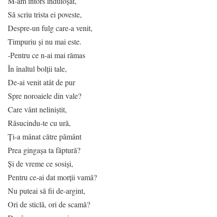
M-am întors înduioșat,
Să scriu trista ei poveste,
Despre-un fulg care-a venit,
Timpuriu și nu mai este.
-Pentru ce n-ai mai rămas
În înaltul bolţii tale,
De-ai venit atât de pur
Spre noroaiele din vale?
Care vânt neliniştit,
Răsucindu-te cu ură,
Ţi-a mânat către pământ
Prea gingaşa ta făptură?
Şi de vreme ce sosişi,
Pentru ce-ai dat morţii vamă?
Nu puteai să fii de-argint,
Ori de sticlă, ori de scamă?