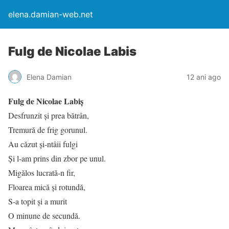
elena.damian-web.net
Fulg de Nicolae Labis
Elena Damian
12 ani ago
Fulg de Nicolae Labiș
Desfrunzit și prea bătrân,
Tremură de frig gorunul.
Au căzut și-ntâii fulgi
Și l-am prins din zbor pe unul.
Migălos lucrată-n fir,
Floarea mică și rotundă,
S-a topit și a murit
O minune de secundă.