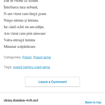
Dar în vreme ce scriam
Întrebarea mea nebună,
N-am văzut cum lângă geam
Ninge-ntruna şi întruna.
Iar când ochii mi-am-nălţat,
Am văzut cum prin ninsoare
Valea-ntreagă lumina
Minunat scăpărătoare.
Categories:
Poezii
,
Poezii iarna
Tags:
poezii pentru copii iarna
Leave a Comment
elena.damian-web.net
Back to top