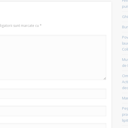
Fel
pui
Ghi
igatorii sunt marcate cu
*
Bun
Pov
lau
Col
Mus
de 
Om 
Acti
dec
Mam
Peşt
pra
lipi