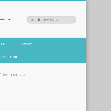
te manual
 COPII
HOBBY
TEMA LUNII
fil bei Pinterest an.