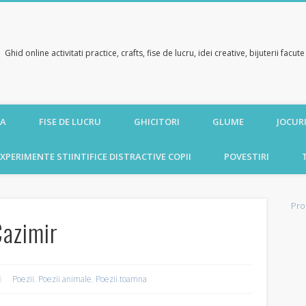
Ghid online activitati practice, crafts, fise de lucru, idei creative, bijuterii facu
CA
FISE DE LUCRU
GHICITORI
GLUME
JOCURI
XPERIMENTE STIINTIFICE DISTRACTIVE COPII
POVESTIRI
Pro
Cazimir
Poezii
,
Poezii animale
,
Poezii toamna