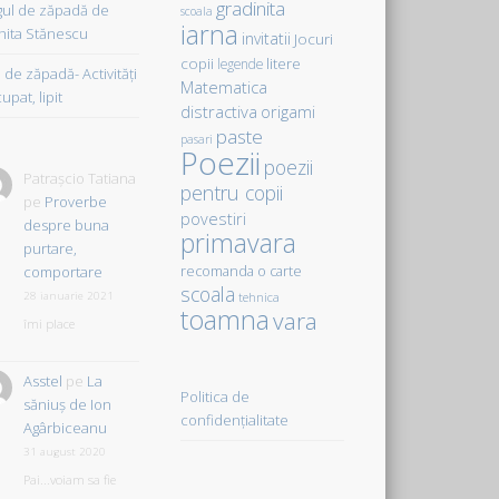
gradinita
gul de zăpadă de
scoala
iarna
hita Stănescu
invitatii
Jocuri
copii
litere
legende
de zăpadă- Activităţi
Matematica
upat, lipit
distractiva
origami
paste
pasari
Poezii
poezii
Patrașcio Tatiana
pentru copii
pe
Proverbe
povestiri
despre buna
primavara
purtare,
comportare
recomanda o carte
scoala
28 ianuarie 2021
tehnica
toamna
vara
îmi place
Asstel
pe
La
Politica de
săniuş de Ion
confidențialitate
Agârbiceanu
31 august 2020
Pai...voiam sa fie