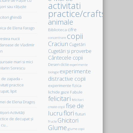
icitare de Paște cu
activitati
șori sau rățuște
practice/crafts
citori ghindă
animale
ica de Elena Farago
cifre
Biblioteca
copii
concentrare
estea nucii
Craciun
Cugetări
daroase de Vladimir
Cugetări şi proverbe
in
Cântecele copii
uroaie mari si mici
Desen
dictie
experimente
Marin Sorescu
experimente
biologie
distractive copii
de zapada –
vitati practice
experimente fizica
upat, lipit
Fabule
lichide gaze
felicitari
felicitari
ei de Elena Dragoş
fise de
create copii
flori
lucru
işori-Activităţi
fluturi
ctice de decupat şi
Ghicitori
fructe
t cu…
Glume
glume copii