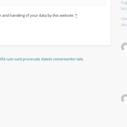
Ful
Nic
e and handling of your data by this website.
*
Om 
dec
Află cum sunt procesate datele comentariilor tale
.