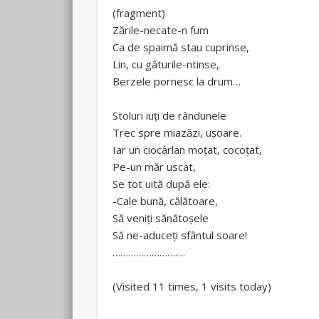
(fragment)
Zările-necate-n fum
Ca de spaimă stau cuprinse,
Lin, cu gâturile-ntinse,
Berzele pornesc la drum…
Stoluri iuți de rândunele
Trec spre miazăzi, ușoare.
Iar un ciocârlan moțat, cocoțat,
Pe-un măr uscat,
Se tot uită după ele:
-Cale bună, călătoare,
Să veniți sănătoșele
Să ne-aduceți sfântul soare!
……………………….
(Visited 11 times, 1 visits today)
Rate this item:
Submit Rating