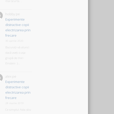
mai scurta. .
hobby
pe
Experimente
distractive copii
electrizarea prin
frecare
30 aprilie 2020
Bucurați-vă atunci
dacă aveți o așa
grupă de mici
Einstein :)...
alex
pe
Experimente
distractive copii
electrizarea prin
frecare
28 martie 2019
Ce simplu! Asta știu