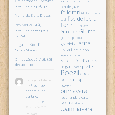
Om de zapada – Activitati
experimente fizica
practice decupat, lipit
Fabule
lichide gaze
felicitari
felicitari create
Mamei de Elena Dragoş
fise de lucru
copii
flori
Peştişori-Activităţi
fluturi
fructe
Glume
practice de decupat şi
Ghicitori
lipit cu…
glume copii scoala
iarna
gradinita
Fulgul de zăpadă de
invitatii
Jocuri copii
Nichita Stănescu
litere
legende
Om de zăpadă- Activităţi
Matematica distractiva
decupat, lipit
paste
origami
pasari
Poezii
poezii
pentru copii
Patrașcio Tatiana
povestiri
pe
Proverbe
primavara
despre buna
purtare,
recomanda o carte
comportare
scoala
tehnica
toamna
vara
28 ianuarie 2021
îmi place