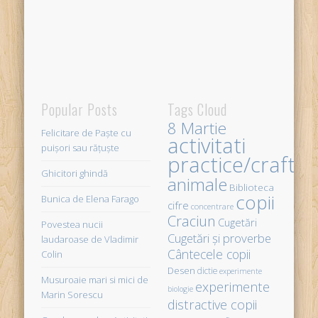
Popular Posts
Tags Cloud
8 Martie
Felicitare de Paște cu
activitati
puișori sau rățuște
practice/crafts
Ghicitori ghindă
animale
Biblioteca
copii
Bunica de Elena Farago
cifre
concentrare
Craciun
Cugetări
Povestea nucii
Cugetări şi proverbe
laudaroase de Vladimir
Cântecele copii
Colin
Desen
dictie
experimente
Musuroaie mari si mici de
experimente
biologie
Marin Sorescu
distractive copii