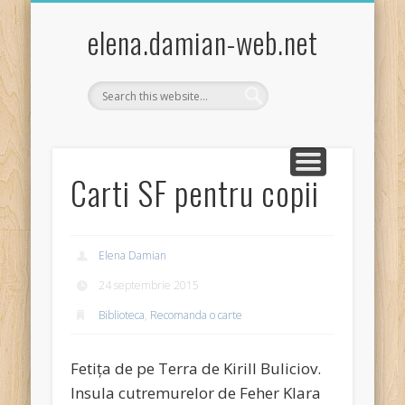
EXPERIMENTE STIINTIFICE DISTRACTIVE COPII
ACTIVITĂȚI PRACTICE/CRAFTS
ȘTIINȚA PENTRU COPII
FISE DE LUCRU
JOCURI COPII
TEMA LUNII
BIBLIOTECA
GHICITORI
POVESTIRI
LEGENDE
GLUME
HOBBY
elena.damian-web.net
Carti SF pentru copii
Elena Damian
24 septembrie 2015
Biblioteca
,
Recomanda o carte
Fetița de pe Terra de Kirill Buliciov.
Insula cutremurelor de Feher Klara