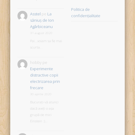
Politica de
Asstel
pe
La
confidențialitate
săniuş de Ion
Agârbiceanu
31 august 2020
Pai...voiam sa fie mai
scurta. .
hobby
pe
Experimente
distractive copii
electrizarea prin
frecare
30 aprilie 2020
Bucurați-vă atunci
dacă aveți o așa
grupă de mici
Einstein :)...