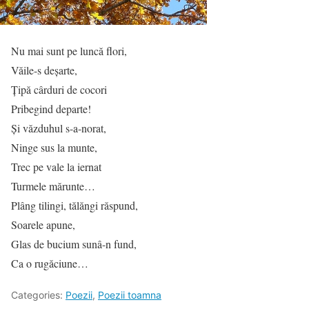
Nu mai sunt pe luncă flori,
Văile-s deşarte,
Ţipă cârduri de cocori
Pribegind departe!
Şi văzduhul s-a-norat,
Ninge sus la munte,
Trec pe vale la iernat
Turmele mărunte…
Plâng tilingi, tălăngi răspund,
Soarele apune,
Glas de bucium sunâ-n fund,
Ca o rugăciune…
Categories:
Poezii
,
Poezii toamna