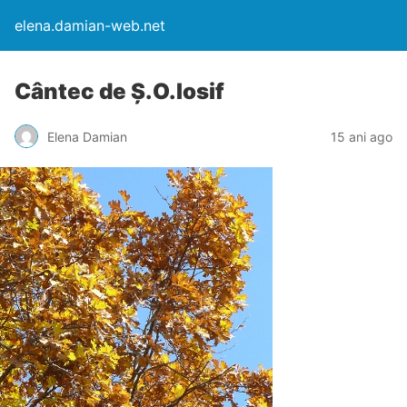
elena.damian-web.net
Cântec de Ş.O.Iosif
Elena Damian
15 ani ago