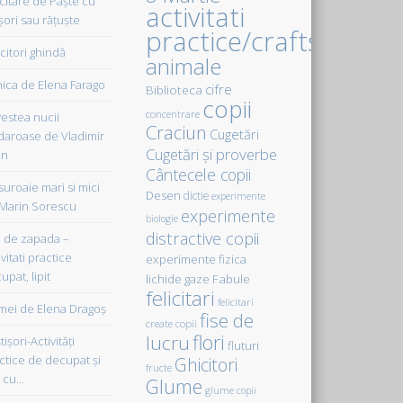
icitare de Paște cu
activitati
șori sau rățuște
practice/crafts
citori ghindă
animale
ica de Elena Farago
cifre
Biblioteca
copii
concentrare
estea nucii
Craciun
Cugetări
daroase de Vladimir
Cugetări şi proverbe
in
Cântecele copii
uroaie mari si mici
Desen
dictie
experimente
Marin Sorescu
experimente
biologie
distractive copii
de zapada –
vitati practice
experimente fizica
upat, lipit
Fabule
lichide gaze
felicitari
felicitari
ei de Elena Dragoş
fise de
create copii
flori
lucru
işori-Activităţi
fluturi
ctice de decupat şi
Ghicitori
fructe
t cu…
Glume
glume copii