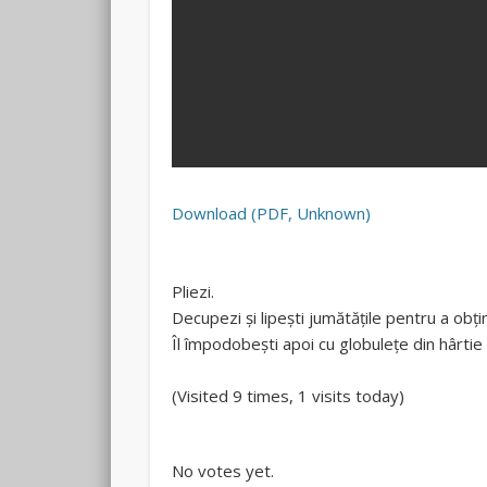
Download (PDF, Unknown)
Pliezi.
Decupezi și lipești jumătățile pentru a obți
Îl împodobești apoi cu globulețe din hârti
(Visited 9 times, 1 visits today)
Rate this item:
Submit Rating
No votes yet.