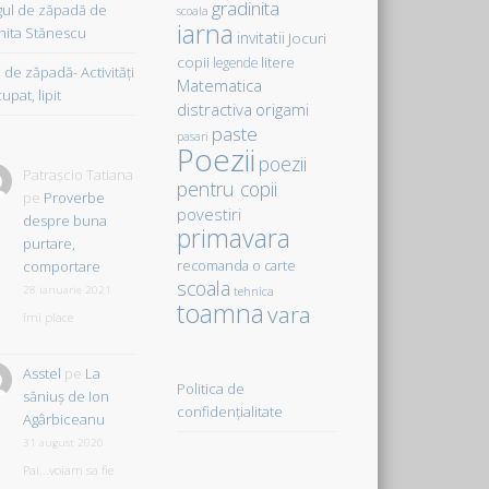
gradinita
gul de zăpadă de
scoala
iarna
hita Stănescu
invitatii
Jocuri
copii
litere
legende
de zăpadă- Activităţi
Matematica
upat, lipit
distractiva
origami
paste
pasari
Poezii
poezii
Patrașcio Tatiana
pentru copii
pe
Proverbe
povestiri
despre buna
primavara
purtare,
comportare
recomanda o carte
scoala
28 ianuarie 2021
tehnica
toamna
vara
îmi place
Asstel
pe
La
Politica de
săniuş de Ion
confidențialitate
Agârbiceanu
31 august 2020
Pai...voiam sa fie