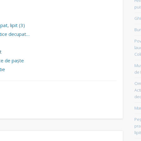
Fel
pui
Ghi
at, lipit (3)
Bun
ctice decupat…
Pov
lau
t
Col
ice de paște
Mus
tie
de 
Om 
Acti
dec
Mam
Peşt
pra
lipi