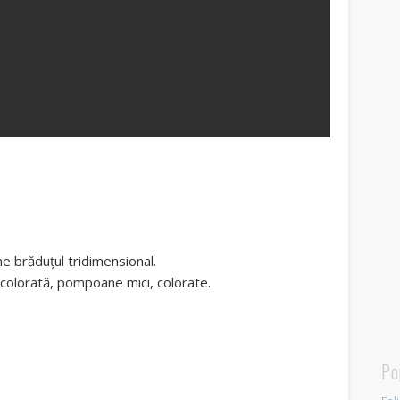
ne brăduțul tridimensional.
e colorată, pompoane mici, colorate.
Po