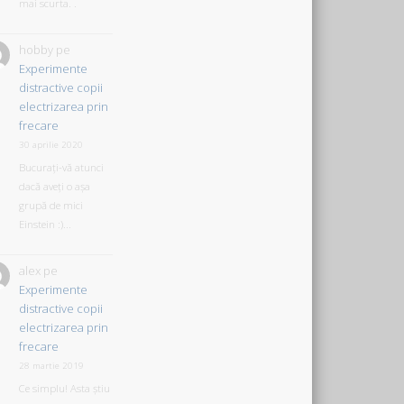
mai scurta. .
hobby
pe
Experimente
distractive copii
electrizarea prin
frecare
30 aprilie 2020
Bucurați-vă atunci
dacă aveți o așa
grupă de mici
Einstein :)...
alex
pe
Experimente
distractive copii
electrizarea prin
frecare
28 martie 2019
Ce simplu! Asta știu