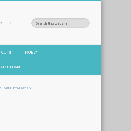
te manual
 COPII
HOBBY
TEMA LUNII
fil bei Pinterest an.