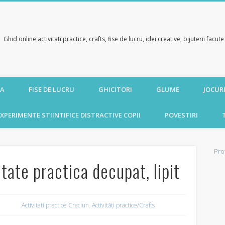
Ghid online activitati practice, crafts, fise de lucru, idei creative, bijuterii facu
CA
FISE DE LUCRU
GHICITORI
GLUME
JOCURI
XPERIMENTE STIINTIFICE DISTRACTIVE COPII
POVESTIRI
Pro
tate practica decupat, lipit
Activitati practice Craciun
,
Activități practice/Crafts