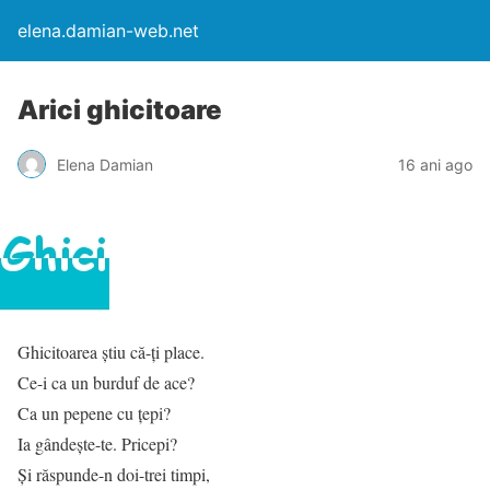
elena.damian-web.net
Arici ghicitoare
Elena Damian
16 ani ago
Ghicitoarea ştiu că-ţi place.
Ce-i ca un burduf de ace?
Ca un pepene cu ţepi?
Ia gândeşte-te. Pricepi?
Şi răspunde-n doi-trei timpi,