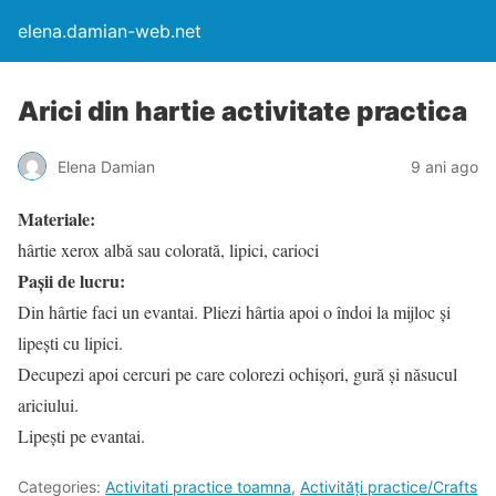
elena.damian-web.net
Arici din hartie activitate practica
Elena Damian
9 ani ago
Materiale:
hârtie xerox albă sau colorată, lipici, carioci
Pașii de lucru:
Din hârtie faci un evantai. Pliezi hârtia apoi o îndoi la mijloc și
lipești cu lipici.
Decupezi apoi cercuri pe care colorezi ochișori, gură și năsucul
ariciului.
Lipești pe evantai.
Categories:
Activitati practice toamna
,
Activități practice/Crafts