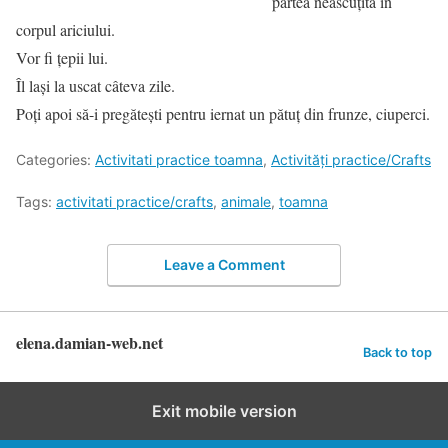
partea neascuțită în
corpul ariciului.
Vor fi țepii lui.
Îl lași la uscat câteva zile.
Poți apoi să-i pregătești pentru iernat un pătuț din frunze, ciuperci.
Categories:
Activitati practice toamna
,
Activități practice/Crafts
Tags:
activitati practice/crafts
,
animale
,
toamna
Leave a Comment
elena.damian-web.net
Back to top
Exit mobile version