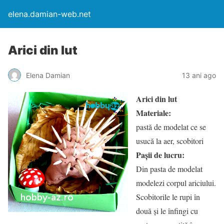
elena.damian-web.net
Arici din lut
Elena Damian
13 ani ago
Arici din lut
Materiale:
pastă de modelat ce se
usucă la aer, scobitori
Pașii de lucru:
Din pasta de modelat
modelezi corpul ariciului.
Scobitorile le rupi în
două și le înfingi cu