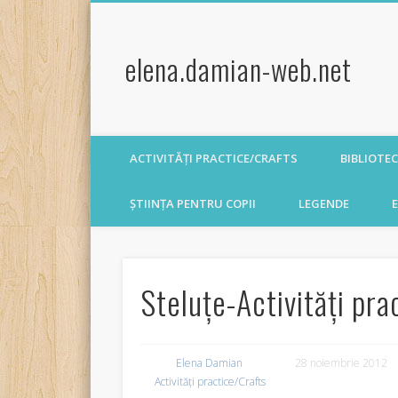
elena.damian-web.net
ACTIVITĂȚI PRACTICE/CRAFTS
BIBLIOTE
ȘTIINȚA PENTRU COPII
LEGENDE
E
Steluţe-Activităţi pr
Elena Damian
28 noiembrie 2012
Activități practice/Crafts