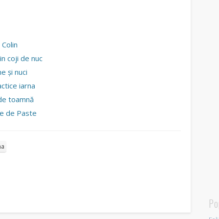
 Colin
in coji de nuc
e şi nuci
actice iarna
 de toamnă
ate de Paste
na
Po