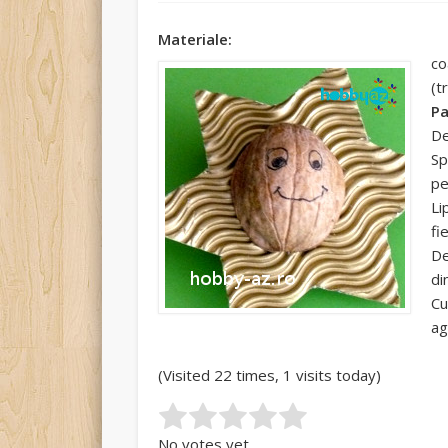
Materiale:
co
(t
Pa
De
Sp
pe
Li
fi
De
di
Cu
ag
(Visited 22 times, 1 visits today)
Rate this item:
Submit Rating
No votes yet.