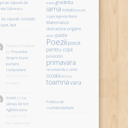
gradinita
gul de zăpadă de
scoala
iarna
hita Stănescu
invitatii
Jocuri
copii
litere
legende
de zăpadă- Activităţi
Matematica
upat, lipit
distractiva
origami
paste
pasari
Poezii
poezii
Patrașcio Tatiana
pentru copii
pe
Proverbe
povestiri
despre buna
primavara
purtare,
comportare
recomanda o carte
scoala
28 ianuarie 2021
tehnica
toamna
vara
îmi place
Asstel
pe
La
Politica de
săniuş de Ion
confidențialitate
Agârbiceanu
31 august 2020
Pai...voiam sa fie