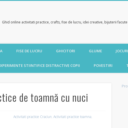
Ghid online activitati practice, crafts, fise de lucru, idei creative, bijuterii facu
CA
FISE DE LUCRU
GHICITORI
GLUME
JOCURI
XPERIMENTE STIINTIFICE DISTRACTIVE COPII
POVESTIRI
Pro
actice de toamnă cu nuci
Activitati practice Craciun
,
Activitati practice toamna
,