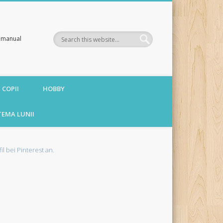
te manual
 COPII
HOBBY
TEMA LUNII
fil bei Pinterest an.