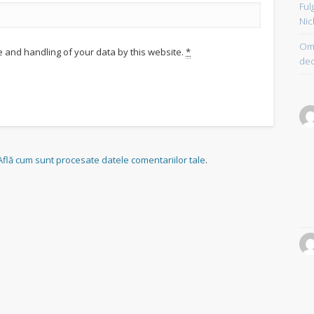
Ful
Nic
Om 
e and handling of your data by this website.
*
dec
Află cum sunt procesate datele comentariilor tale
.