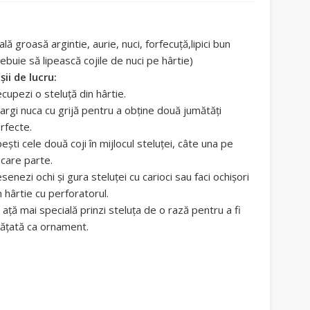
ală groasă argintie, aurie, nuci, forfecuţă,lipici bun
rebuie să lipească cojile de nuci pe hârtie)
şii de lucru:
cupezi o steluţă din hârtie.
argi nuca cu grijă pentru a obţine două jumătăţi
rfecte.
peşti cele două coji în mijlocul steluţei, câte una pe
ecare parte.
senezi ochi şi gura steluţei cu carioci sau faci ochişori
n hârtie cu perforatorul.
 aţă mai specială prinzi steluţa de o rază pentru a fi
ăţată ca ornament.