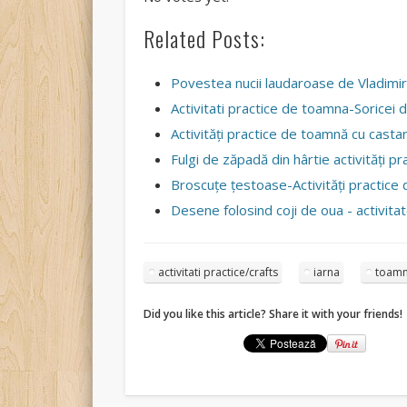
Related Posts:
Povestea nucii laudaroase de Vladimir
Activitati practice de toamna-Soricei d
Activităţi practice de toamnă cu castan
Fulgi de zăpadă din hârtie activități pr
Broscuţe ţestoase-Activităţi practice
Desene folosind coji de oua - activit
activitati practice/crafts
iarna
toam
Did you like this article? Share it with your friends!