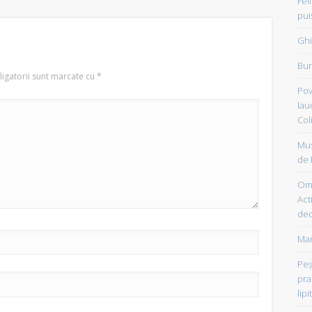
Fel
pui
Ghi
Bun
igatorii sunt marcate cu
*
Pov
lau
Col
Mus
de 
Om 
Acti
dec
Mam
Peşt
pra
lipi