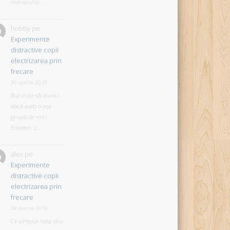
mai scurta. .
hobby
pe
Experimente
distractive copii
electrizarea prin
frecare
30 aprilie 2020
Bucurați-vă atunci
dacă aveți o așa
grupă de mici
Einstein :)...
alex
pe
Experimente
distractive copii
electrizarea prin
frecare
28 martie 2019
Ce simplu! Asta știu