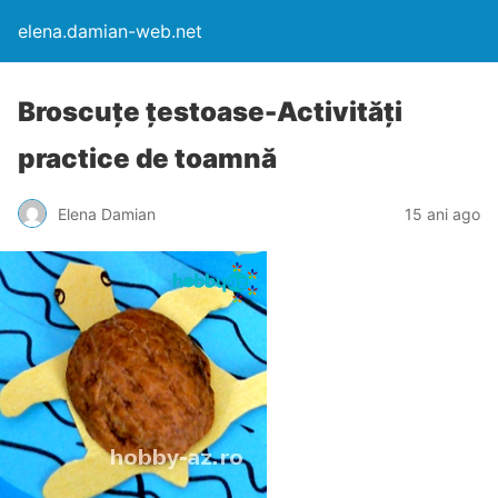
elena.damian-web.net
Broscuţe ţestoase-Activităţi
practice de toamnă
Elena Damian
15 ani ago