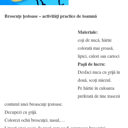
Broscuţe ţestoase – activităţi practice de toamnă
Materiale:
coji de nucă, hârtie
colorată mai groasă,
lipici, culori sau carioci
Paşii de lucru:
Desfaci nuca cu grijă în
două, scoţi miezul.
Pe hârtie în culoarea
preferată de tine trasezii
conturul unei broascuţe ţestoase.
Decupezi cu grijă.
Colorezi ochii broscuței, nasul,…
Lipeşti apoi coaja de nucă care va fi carapacea broscuţei.