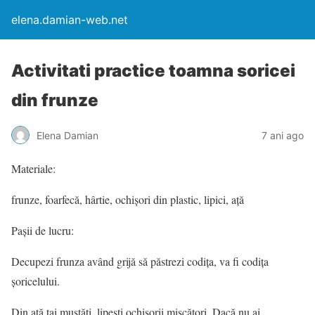
elena.damian-web.net
Activitati practice toamna soricei
din frunze
Elena Damian
7 ani ago
Materiale:
frunze, foarfecă, hârtie, ochișori din plastic, lipici, ață
Pașii de lucru:
Decupezi frunza având grijă să păstrezi codița, va fi codița
șoricelului.
Din ață tai mustăți, lipești ochișorii mișcători. Dacă nu ai,