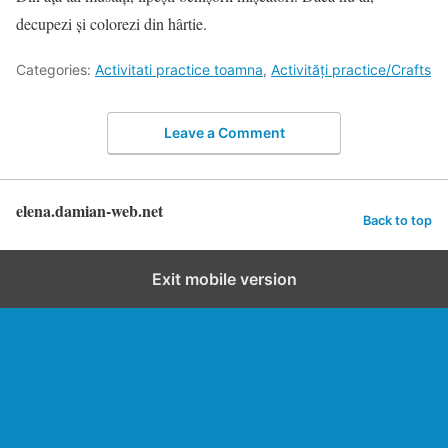
decupezi și colorezi din hârtie.
Categories:
Activitati practice toamna
,
Activități practice/Crafts
Leave a Comment
elena.damian-web.net
Back to top
Exit mobile version