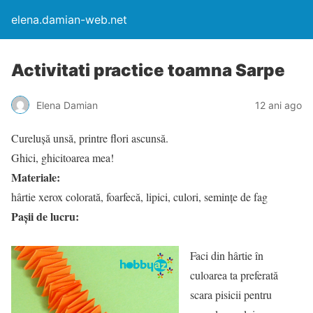
elena.damian-web.net
Activitati practice toamna Sarpe
Elena Damian
12 ani ago
Curelușă unsă, printre flori ascunsă.
Ghici, ghicitoarea mea!
Materiale:
hârtie xerox colorată, foarfecă, lipici, culori, semințe de fag
Pașii de lucru:
Faci din hârtie în
culoarea ta preferată
scara pisicii pentru