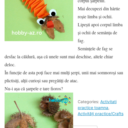
corpul șarpelui.
Mai decupezi din hârtie
roșie limba și ochii.
Lipești apoi corpul limba
și ochii de semânța de
fag.
Semințele de fag se
desfac la căldură, așa că unele sunt mai deschise, altele chiar
deloc.
În funcție de asta poți face mai mulți șerpi, unii mai somnoroși sau
plictisiți, alții curioși sau pregătiți de atac.
Nu-i așa că șarpele e tare fioros?
Categories:
Activitati
practice toamna
,
Activități practice/Crafts