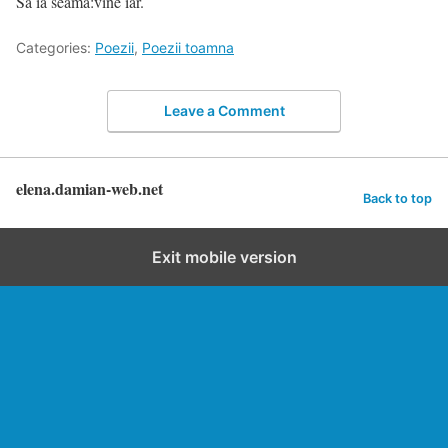
Să ia seama:vine iar.
Categories:
Poezii
,
Poezii toamna
Leave a Comment
elena.damian-web.net
Back to top
Exit mobile version