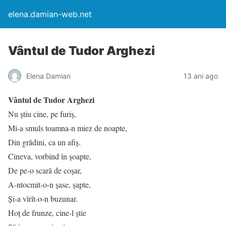
elena.damian-web.net
Vântul de Tudor Arghezi
Elena Damian
13 ani ago
Vântul de Tudor Arghezi
Nu știu cine, pe furiș,
Mi-a smuls toamna-n miez de noapte,
Din grădini, ca un afiș.
Cineva, vorbind în șoapte,
De pe-o scară de coșar,
A-ntocmit-o-n șase, șapte,
Și-a vîrît-o-n buzunar.
Hoț de frunze, cine-l știe