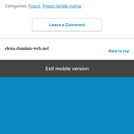
Categories:
Poezii
,
Poezii familie mama
Leave a Comment
elena.damian-web.net
Back to top
Exit mobile version