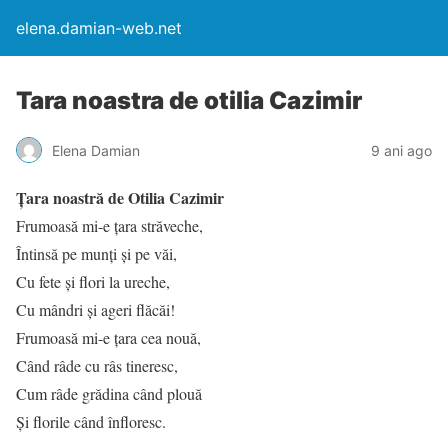
elena.damian-web.net
Tara noastra de otilia Cazimir
Elena Damian
9 ani ago
Țara noastră de Otilia Cazimir
Frumoasă mi-e țara străveche,
Întinsă pe munți și pe văi,
Cu fete și flori la ureche,
Cu mândri și ageri flăcăi!
Frumoasă mi-e țara cea nouă,
Când râde cu râs tineresc,
Cum râde grădina când plouă
Și florile când înfloresc.