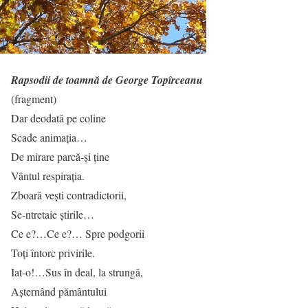
Rapsodii de toamnă de George Topîrceanu
(fragment)
Dar deodată pe coline
Scade animaţia…
De mirare parcă-şi ţine
Vântul respiraţia.
Zboară veşti contradictorii,
Se-ntretaie ştirile…
Ce e?…Ce e?… Spre podgorii
Toţi întorc privirile.
Iat-o!…Sus în deal, la strungă,
Aşternând pământului