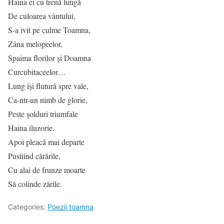
Haina ei cu trenă lungă
De culoarea vântului,
S-a ivit pe culme Toamna,
Zâna melopeelor,
Spaima florilor şi Doamna
Curcubitaceelor…
Lung îşi flutură spre vale,
Ca-ntr-un nimb de glorie,
Peste şolduri triumfale
Haina iluzorie.
Apoi pleacă mai departe
Pustiind cărările,
Cu alai de frunze moarte
Să colinde zările.
Categories:
Poezii toamna