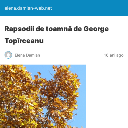
elena.damian-web.net
Rapsodii de toamnă de George
Topîrceanu
Elena Damian
16 ani ago