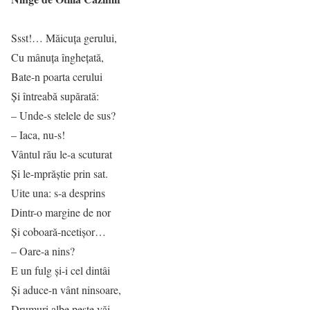
Ssst!… Măicuța gerului,
Cu mânuța înghețată,
Bate-n poarta cerului
Și întreabă supărată:
– Unde-s stelele de sus?
– Iaca, nu-s!
Vântul rău le-a scuturat
Și le-mprăștie prin sat.
Uite una: s-a desprins
Dintr-o margine de nor
Și coboară-ncetișor…
– Oare-a nins?
E un fulg și-i cel dintâi
Și aduce-n vânt ninsoare,
Drumuri albe peste văi,